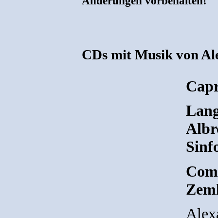
Änderungen vorbehalten!
CDs mit Musik von Al
Capr
Lang
Albr
Sinf
Comp
Zeml
Alex