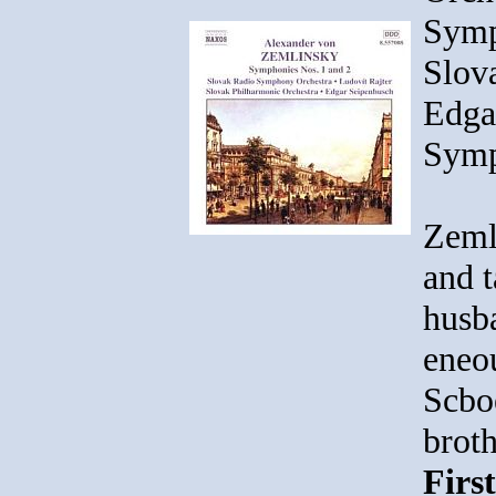
Symp
Slov
Edga
Symp
Zeml
and 
husb
eneo
Scbo
broth
Firs