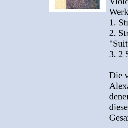
Viol
Werk
1. St
2. St
"Suit
3. 2 
Die v
Alex
denen
diese
Gesa