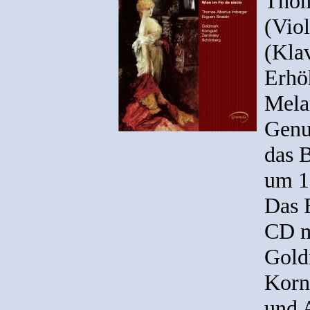
Thom
(Viol
(Klav
Erhöh
Mela
Genu
das 
um 1
Das B
CD m
Gold
Korn
und 