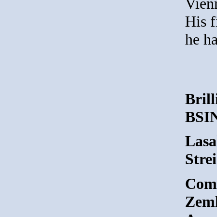
Vien
His f
he h
Brill
BSIN
Lasa
Stre
Comp
Zeml