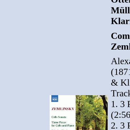
Müll
Klar
Comp
Zeml
Alex
(187
& Kl
Track
1. 3
(2:56
2. 3 