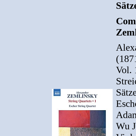
Sätz
Comp
Zeml
Alex
(1871
Vol. 
Strei
Sätz
Esche
Adam 
Wu Ji