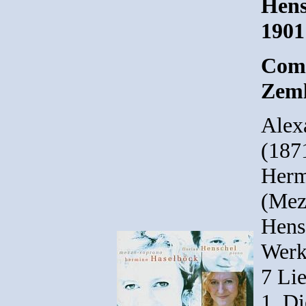
Hens
1901
Comp
Zeml
Alex
(187
Herm
(Mez
Hens
Werk
7 Li
1. Di