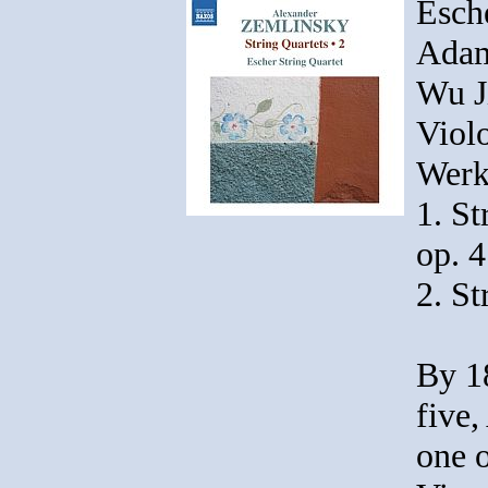
Esche
Adam 
Wu Ji
Viol
Werk
1. St
op. 4
2. St
By 18
five
one o