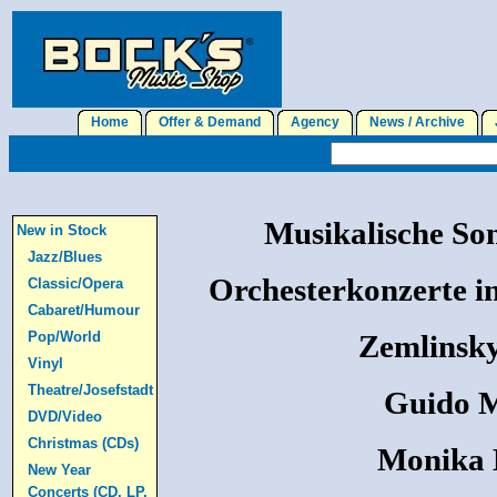
Home
Offer & Demand
Agency
News / Archive
J
Musikalische So
New in Stock
Jazz/Blues
Orchesterkonzerte i
Classic/Opera
Cabaret/Humour
Pop/World
Zemlinsk
Vinyl
Theatre/Josefstadt
Guido M
DVD/Video
Christmas (CDs)
Monika 
New Year
Concerts (CD, LP,