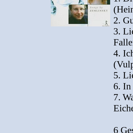
(Hei
2. G
3. L
Falle
4. Ic
(Vul
5. L
6. In
7. W
Eich
6 Ge