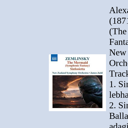
Alex
(187
(The
Fanta
New 
Orch
Track
1. Si
lebha
2. Si
Ball
adag