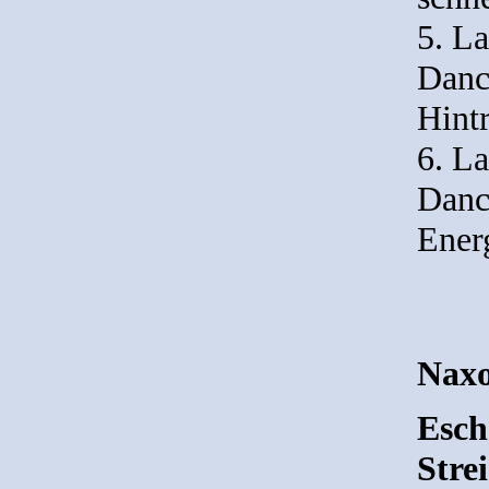
5. La
Danc
Hint
6. La
Danc
Energ
Naxo
Esch
Stre