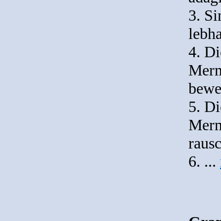
3. Si
lebha
4. D
Merm
bewe
5. D
Merm
raus
6. ...