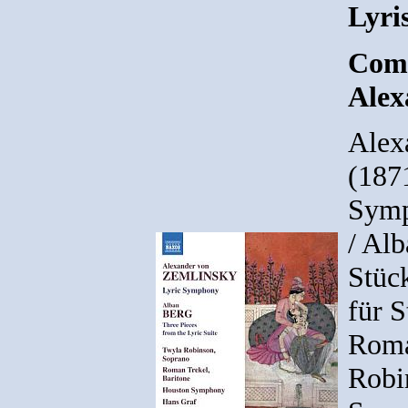
Lyri
Comp
Alex
Alex
(187
Symp
/ Al
Stück
für S
Roma
Robi