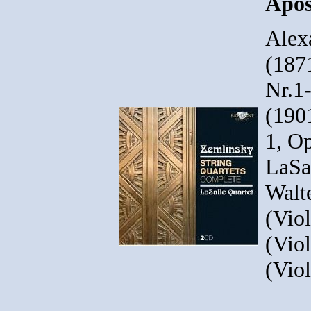
Apos
Alex
(1871
Nr.1-
(1901
1, Op
LaSal
Walt
(Viol
(Viol
(Viol