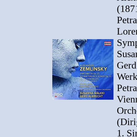
(187
Petra
Lore
Symp
Susa
Gerd
Werk
Petr
Vien
Orch
(Diri
1. Si