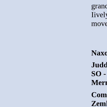
gran
Iivel
move
Naxo
Judd
SO -
Merm
Comp
Zeml