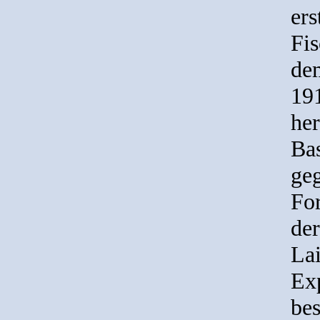
ers
Fis
dem
191
he
Ba
ge
For
der
La
Exp
bes