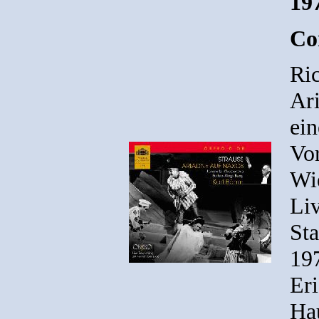
19
Co
Ric
Ar
ei
Vor
Wi
Liv
St
19
Er
Hau