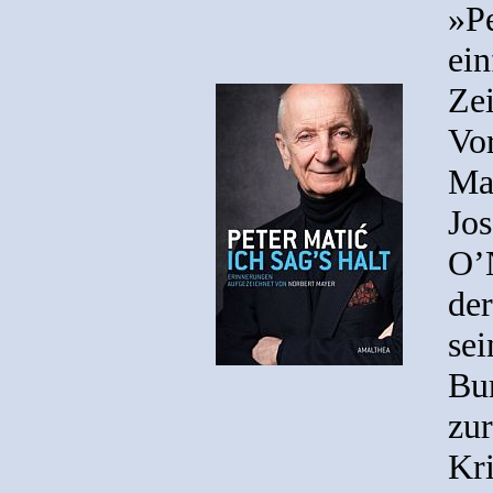
»P
ein
Ze
Vor
Mat
Jos
O’N
der
sei
Bur
zur
Kri