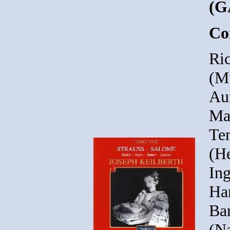
(G
Co
Ric
(M
Au
Ma
Ten
(H
In
Han
Bar
(Na