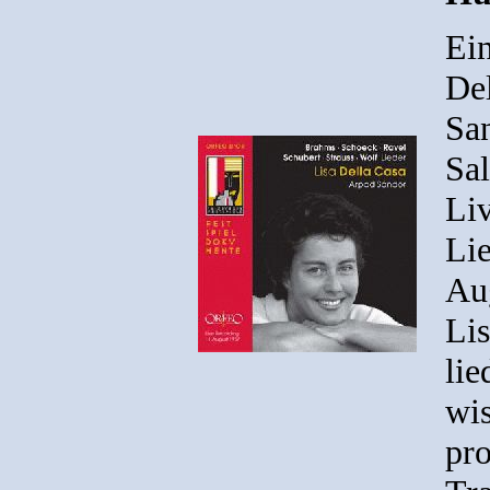
Ein
De
San
Sal
Liv
Li
Au
Lis
lie
wis
pr