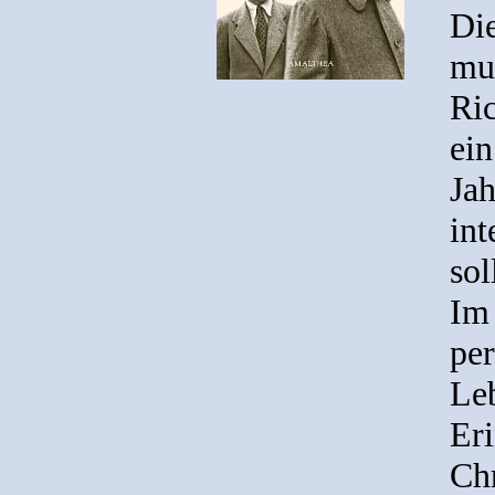
Die
mu
Ric
ein
Jah
int
sol
Im 
per
Le
Er
Chr