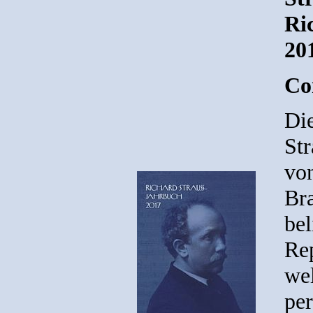
Ri
20
Co
Di
St
vo
Br
bel
Rep
wel
per