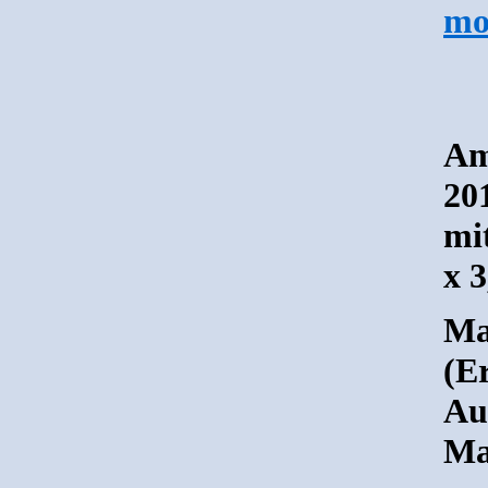
mo
Am
20
mi
x 3
Mat
(E
Au
Ma