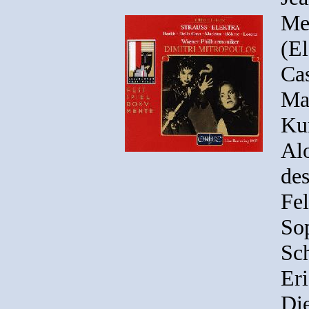
Me
(El
Cas
Max
Kur
Alo
des
Fel
Sop
Sch
Eri
Die