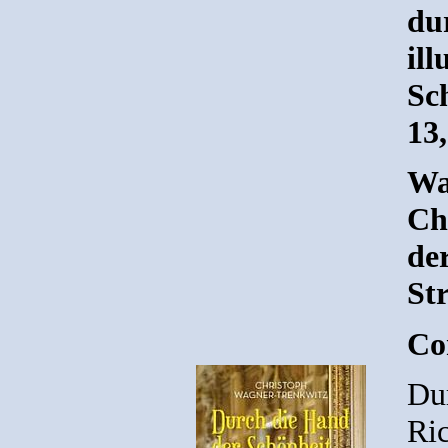
du
ill
Sc
13
Wa
Ch
de
St
Co
Du
Ric