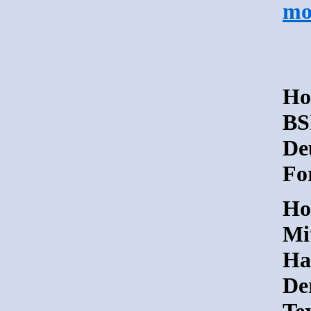
mo
Hol
BS
De
Fo
Ho
Mi
Ha
De