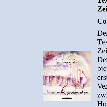
Te
Ze
Co
De
Te
Ze
De
bie
ers
Ver
zw
Ho