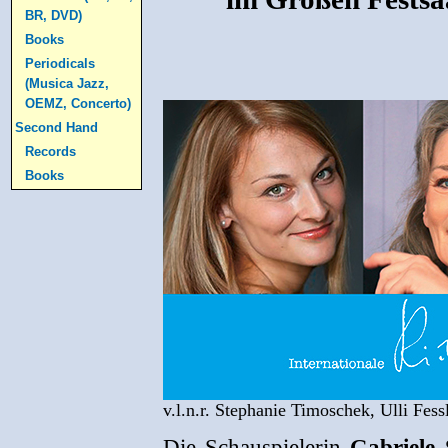
BR, DVD)
Books
Periodicals
(Musica Jazz,
OEMZ, Concerto)
Second Hand
Records
Books
v.l.n.r. Stephanie Timoschek, Ulli Fe
Die Schauspielerin
Gabriele 