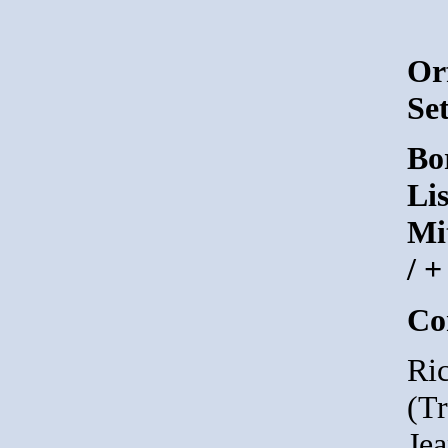
Or
Set
Bo
Lis
Mi
/ 
Co
Ric
(T
Jea