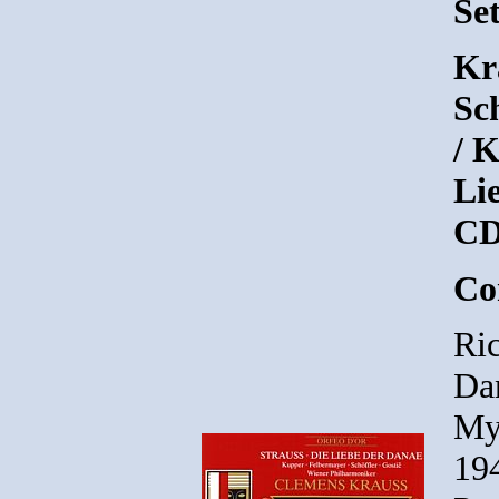
Set
Kr
Sch
/ K
Li
CD
Co
Ric
Dan
Myt
19