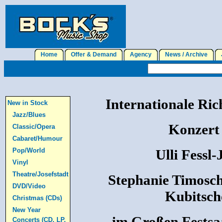
Home
Offer & Demand
Agency
News / Archive
J
Internationale Ric
New in Stock
Jazz/Blues
Konzert 
Classic/Opera
Cabaret/Humour
Pop/World
Ulli Fessl
Vinyl
Theatre/Josefstadt
Stephanie Timosch
DVD/Video
Kubitsch
Christmas (CDs)
New Year
im Großen Festsa
Concerts (CD, LP,