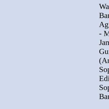
Wal
Bar
Ag
- 
Ja
Gu
(A
So
Edi
So
Bar