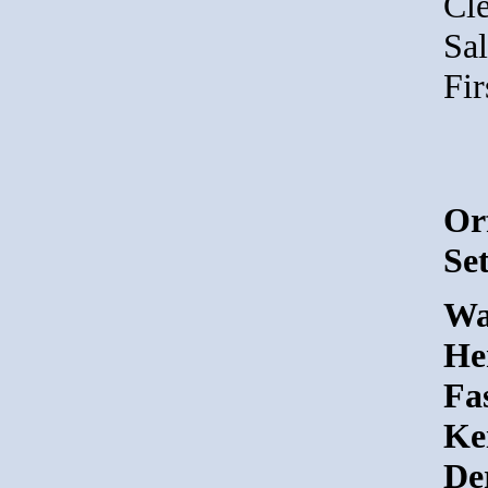
Cl
Sa
Fir
Or
Set
Wa
He
Fas
Kei
De