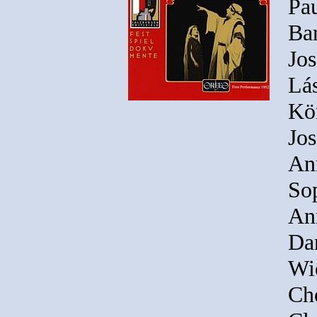
Pau
Bar
Jos
Lás
Kö
Jos
An
So
An
Da
Wi
Cho