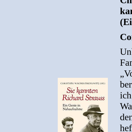
Ch
ka
(E
Co
Un
Fa
„V
ber
ich
Wa
den
hef