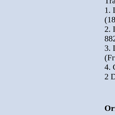
Tra
1.
(18
2. 
882
3. 
(Fr
4. 
2 D
Or