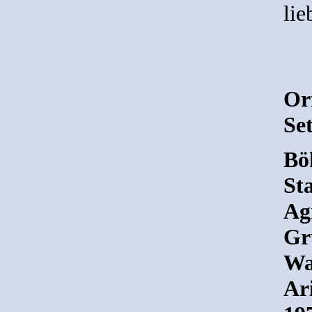
lie
Or
Set
Bö
Sta
Ag
Gr
Wal
Ar