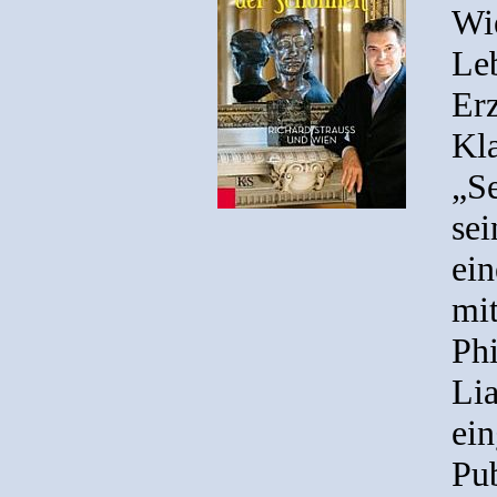
Wi
Le
Er
Kla
„S
sei
ein
mi
Phi
Lia
ein
Pu