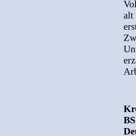
Vol
alt
ers
Zwe
Un
erz
Arb
Kr
BS
De