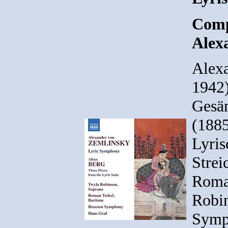
Comp
Alex
Alex
1942)
Gesän
(1885
Lyris
Strei
Roman
Robin
Symp