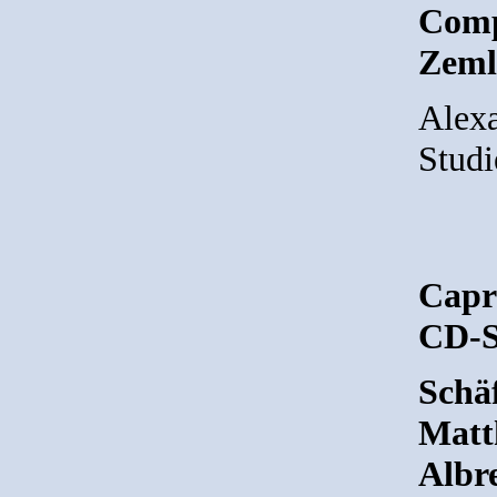
Comp
Zeml
Alexa
Studi
Capr
CD-S
Schäf
Matth
Albre