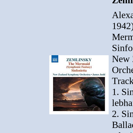
Alex
1942)
Merm
Sinfo
New 
Orche
Track
1. Si
lebha
2. Si
Balla