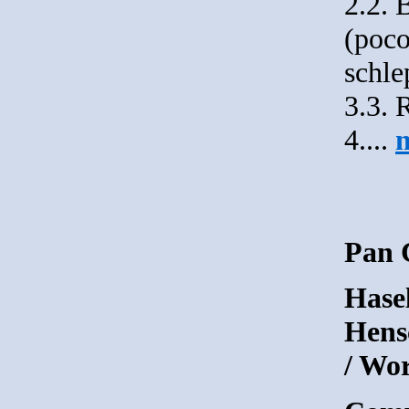
2.2. 
(poco
schl
3.3. 
4....
Pan 
Hase
Hensc
/ Wo