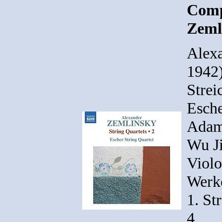
Comp
Zeml
Alex
1942)
Strei
Esche
Adam 
Wu Ji
Violo
Werk
1. St
4