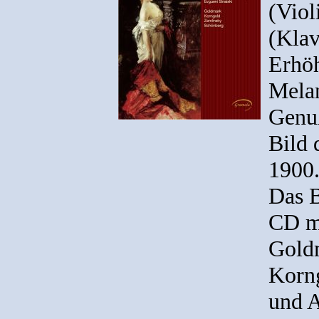
(Viol
(Klav
Erhöh
Melan
Genuß
Bild
1900
Das B
CD m
Gold
Korn
und A