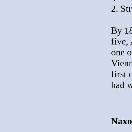
2. St
By 18
five,
one of
Vienn
first
had 
Naxo