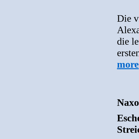
Die v
Alexa
die l
erste
more
Naxo
Esche
Strei