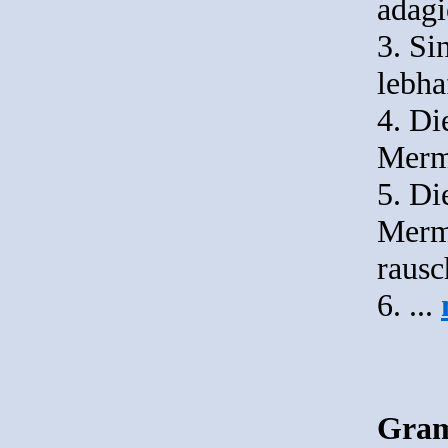
adagi
3. Si
lebha
4. Di
Merma
5. Di
Merma
raus
6. ...
Gram