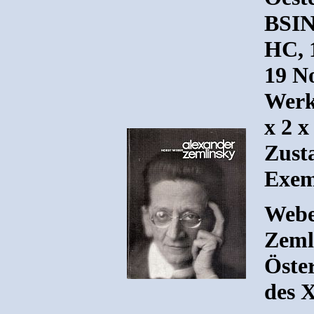
BSIN
HC, 
19 No
Werk
x 2 x
Zusta
Exem
Webe
Zemli
Öste
des 