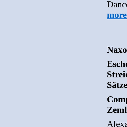
Dance
more
Naxo
Esche
Strei
Sätze
Comp
Zeml
Alex