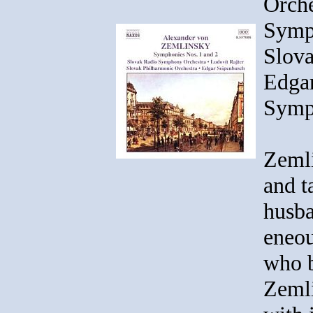
Orche
Symp
Slova
Edga
Symph
Zemli
and t
husba
eneou
who b
Zeml