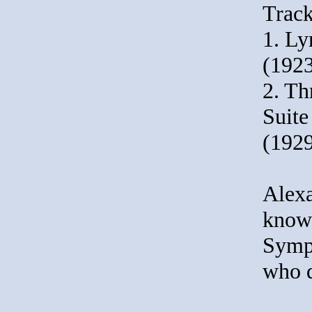
Track
1. Ly
(192
2. Th
Suite
(1929
Alexa
known
Symph
who q