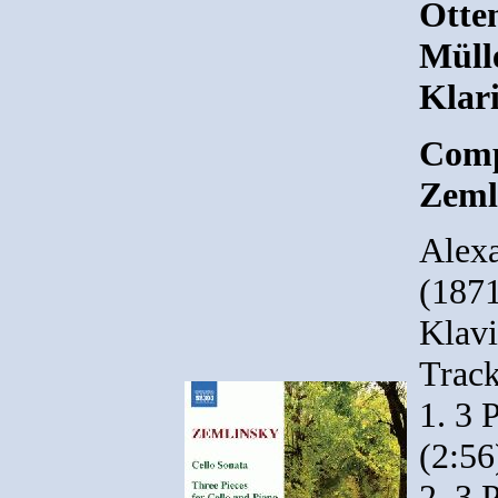
Otte
Mülle
Klari
Comp
Zeml
Alex
(1871
Klavi
Track
1. 3 
(2:56
2. 3 