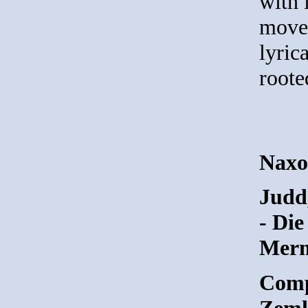
with 
movem
lyric
roote
Naxo
Judd
- Di
Merm
Comp
Zeml