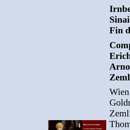
Irnb
Sina
Fin d
Comp
Eric
Arno
Zeml
Wien 
Goldm
Zemli
Thoma