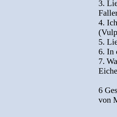
3. Li
Falle
4. Ic
(Vulp
5. Li
6. In
7. Wa
Eiche
6 Ges
von M