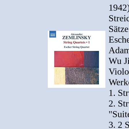
1942)
Strei
Sätze
Esche
Adam 
Wu Ji
Violo
Werk
1. St
2. St
"Suit
3. 2 