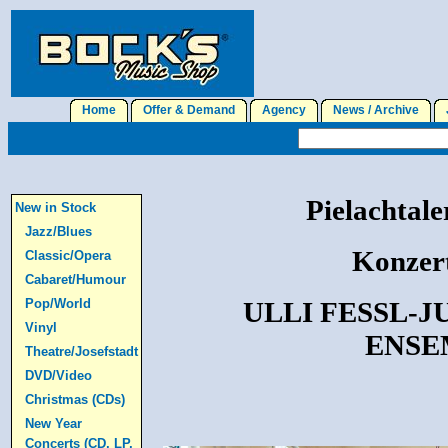
Home
Offer & Demand
Agency
News / Archive
J
Pielachtale
New in Stock
Jazz/Blues
Konzert
Classic/Opera
Cabaret/Humour
Pop/World
ULLI FESSL-
Vinyl
ENSE
Theatre/Josefstadt
DVD/Video
Christmas (CDs)
New Year
Concerts (CD, LP,