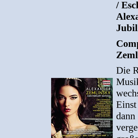
/ Esc
Alex
Jubi
Comp
Zeml
Die R
Musik
wechs
Einst
dann 
verge