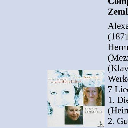
Comp
Zeml
Alex
(187
Herm
(Mezz
(Klav
Werk
7 Lie
1. Di
(Hein
2. Gu