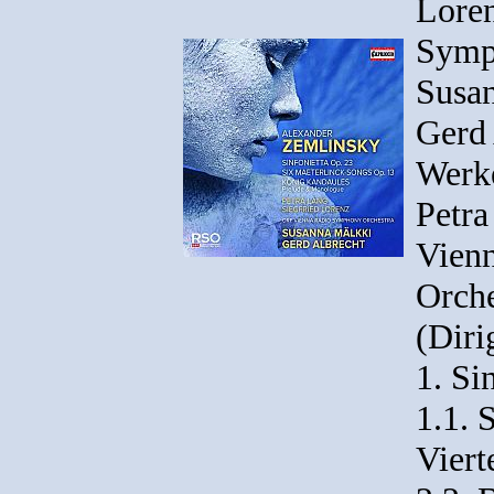
Loren
Symp
Susan
Gerd 
Werk
Petra
Vien
Orche
(Diri
1. Si
1.1. 
Viert