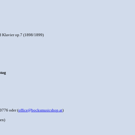
d Klavier op.7 (1898/1899)
stag
0776 oder (
office@bocksmusicshop.at
)
ten)