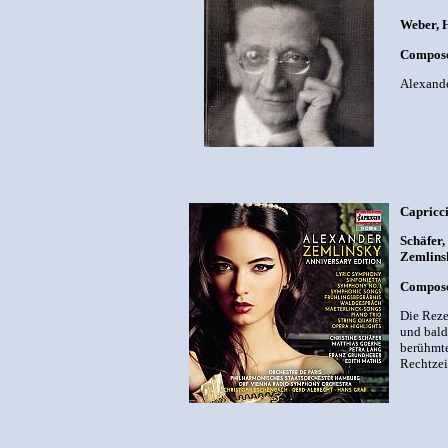
Weber, H
Compose
Alexande
Capricc
Schäfer,
Zemlins
Compose
Die Reze
und bald
berühmte
Rechtzei