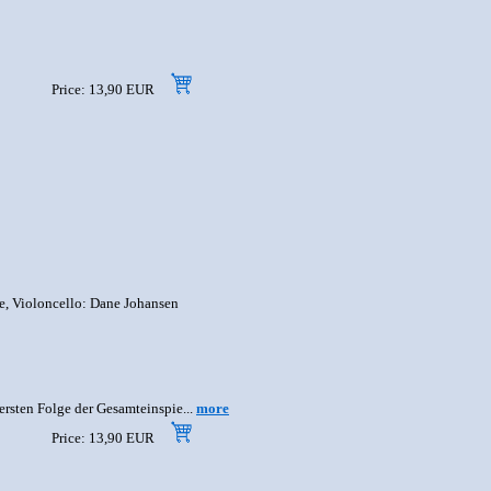
Price: 13,90 EUR
nte, Violoncello: Dane Johansen
ersten Folge der Gesamteinspie...
more
Price: 13,90 EUR