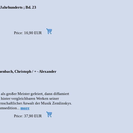
 Jahrhunderts ; Bd. 23
Price: 16,90 EUR
chenbach, Christoph / + - Alexander
ls großer Meister gefeiert, dann diffamiert
t hinter vergleichbaren Werken seiner
denschaftlicher Anwalt der Musik Zemlinskys.
umsedition...
more
Price: 37,90 EUR