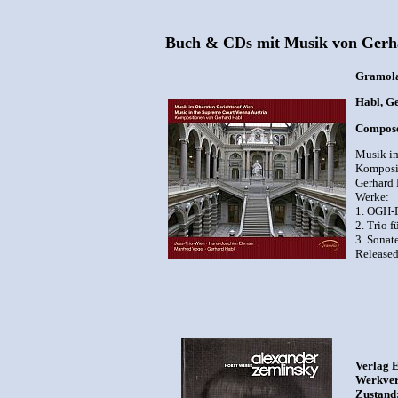
Buch & CDs mit Musik von Gerh
Gramol
Habl, Ge
Compose
Musik im
Komposi
Gerhard 
Werke:
1. OGH-R
2. Trio f
3. Sonate
Released
Verlag E
Werkverz
Zustand: