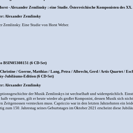
orst - Alexander Zemlinsky : eine Studie. Österreichische Komponisten des XX.
r: Alexander Zemlinsky
r Zemlinsky. Eine Studie von Horst Weber.
io BSIN05308151 (6 CD-Set)
 Christine / Goerne, Matthias / Lang, Petra / Albrecht, Gerd / Artis Quartet / Es
ky-Jubiläums-Edition (6 CD-Set)
r: Alexander Zemlinsky
ptionsgeschichte der Musik Zemlinskys ist wechselhaft und widersprüchlich. Einst a
 halb vergessen, gilt er heute wieder als großer Komponist, dessen Musik sich nich
n Zeitgenossen verstecken muss. Capriccio war in den letzten Jahrzehnten ein lei
tig zum 150. Jahrestag seines Geburtstages im Oktober 2021 erscheint diese Jubilä