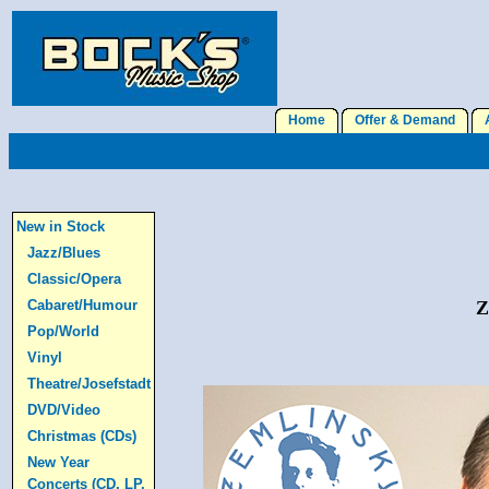
Home
Offer & Demand
A
New in Stock
Jazz/Blues
Classic/Opera
Cabaret/Humour
Z
Pop/World
Vinyl
Theatre/Josefstadt
DVD/Video
Christmas (CDs)
New Year
Concerts (CD, LP,