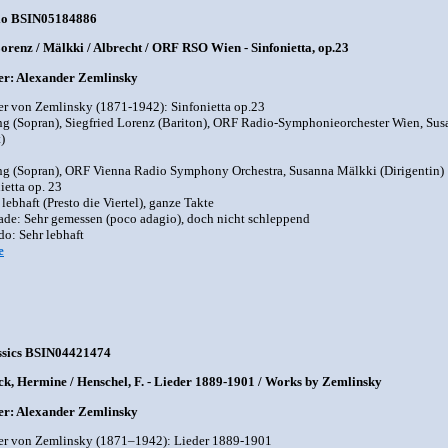
io BSIN05184886
orenz / Mälkki / Albrecht / ORF RSO Wien - Sinfonietta, op.23
r: Alexander Zemlinsky
r von Zemlinsky (1871-1942): Sinfonietta op.23
ng (Sopran), Siegfried Lorenz (Bariton), ORF Radio-Symphonieorchester Wien, Susa
)
ng (Sopran), ORF Vienna Radio Symphony Orchestra, Susanna Mälkki (Dirigentin)
ietta op. 23
 lebhaft (Presto die Viertel), ganze Takte
lade: Sehr gemessen (poco adagio), doch nicht schleppend
do: Sehr lebhaft
e
ssics BSIN04421474
k, Hermine / Henschel, F. - Lieder 1889-1901 / Works by Zemlinsky
r: Alexander Zemlinsky
er von Zemlinsky (1871–1942): Lieder 1889-1901