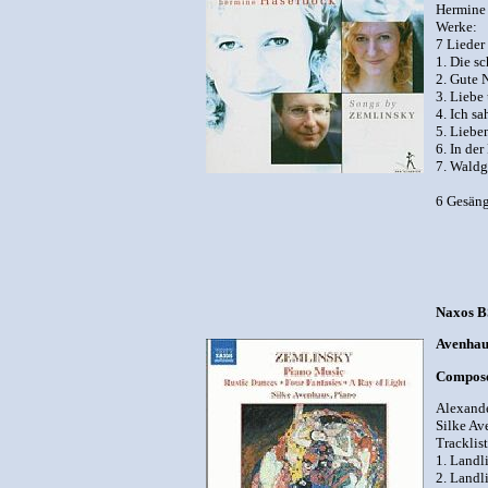
Hermine 
Werke:
7 Lieder
1. Die s
2. Gute 
3. Liebe
4. Ich s
5. Liebe
6. In der
7. Waldg
6 Gesäng
Naxos 
Avenhaus
Compose
Alexande
Silke Av
Tracklist
1. Landl
2. Landl