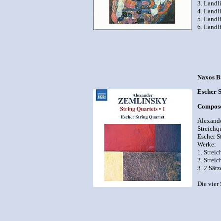
3. Landl
4. Landl
5. Landl
6. Landl
Naxos B
Escher S
Compose
Alexande
Streichqu
Escher S
Werke:
1. Streic
2. Streic
3. 2 Sätz
Die vier