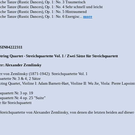
iche Tanze (Rustic Dances), Op. 1: No. 3 Traumerisch
iche Tanze (Rustic Dances), Op. 1: No. 4 Sehr schnell und leicht
iche Tanze (Rustic Dances), Op. 1: No. 5 Hintraumend
iche Tanze (Rustic Dances), Op. 1: No. 6 Energisc...
more
SIN04222311
tring Quartet - Streichquartette Vol. 1 / Zwei Sätze für Streichquartett
r: Alexander Zemlinsky
r von Zemlinsky (1871-1942): Streichquartette Vol. 1
artette Nr. 3 & 4; 2 Sätze
tring Quartet, Violine I: Adam Barnett-Hart, Violine II: Wu Jie, Viola: Pierre Lapoi
hquartett Nr. 3 op. 19
hquartett Nr. 4 op. 25 "Suite"
e für Streichquartett
 Streichquartette von Alexander Zemlinsky, von denen die letzten beiden auf dieser 