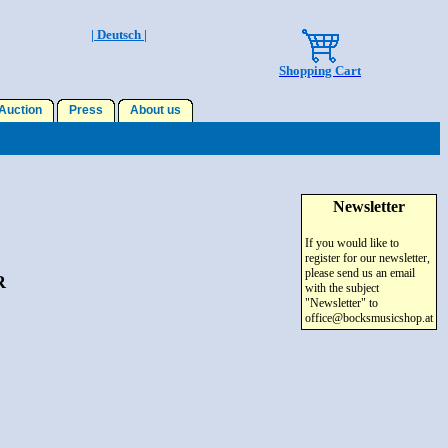
| Deutsch |
Shopping Cart
uction
Press
About us
Newsletter
If you would like to
register for our newsletter,
please send us an email
R
with the subject
"Newsletter" to
office@bocksmusicshop.at