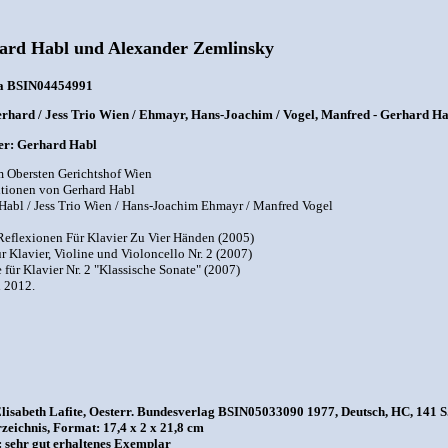
ard Habl und Alexander Zemlinsky
a BSIN04454991
rhard / Jess Trio Wien / Ehmayr, Hans-Joachim / Vogel, Manfred - Gerhard Ha
r: Gerhard Habl
 Obersten Gerichtshof Wien
tionen von Gerhard Habl
Habl / Jess Trio Wien / Hans-Joachim Ehmayr / Manfred Vogel
eflexionen Für Klavier Zu Vier Händen (2005)
ür Klavier, Violine und Violoncello Nr. 2 (2007)
 für Klavier Nr. 2 "Klassische Sonate" (2007)
 2012.
lisabeth Lafite, Oesterr. Bundesverlag BSIN05033090 1977, Deutsch, HC, 141 S.
eichnis, Format: 17,4 x 2 x 21,8 cm
 sehr gut erhaltenes Exemplar