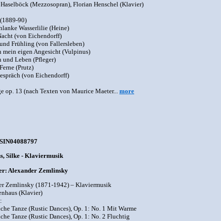
Haselböck (Mezzosopran), Florian Henschel (Klavier)
 (1889-90)
chlanke Wasserlilie (Heine)
Nacht (von Eichendorff)
 und Frühling (von Fallersleben)
ah mein eigen Angesicht (Vulpinus)
n und Leben (Pfleger)
 Ferne (Prutz)
espräch (von Eichendorff)
e op. 13 (nach Texten von Maurice Maeter...
more
BSIN04088797
, Silke - Klaviermusik
r: Alexander Zemlinsky
r Zemlinsky (1871-1942) – Klaviermusik
enhaus (Klavier)
:
iche Tanze (Rustic Dances), Op. 1: No. 1 Mit Warme
iche Tanze (Rustic Dances), Op. 1: No. 2 Fluchtig