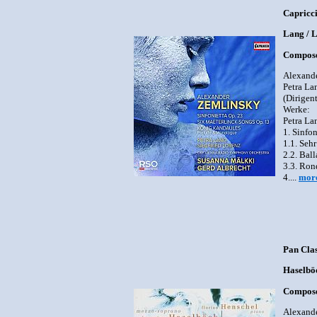
Capricc
Lang / L
Compose
Alexande
Petra La
(Dirigent
Werke:
Petra La
1. Sinfon
1.1. Sehr
2.2. Bal
3.3. Ron
4....
mor
Pan Cla
Haselböc
Compose
Alexand