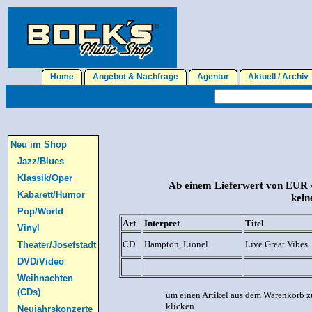
Home
Angebot & Nachfrage
Agentur
Aktuell / Archi
Neu im Shop
Jazz/Blues
Klassik/Oper
Ab einem Lieferwert von EUR 4
Kabarett/Humor
kein
Pop/World
Art
Interpret
Titel
Vinyl
CD
Hampton, Lionel
Live Great Vibes
Theater/Josefstadt
DVD/Video
Weihnachten
(CDs)
um einen Artikel aus dem Warenkorb z
klicken
Neujahrskonzerte