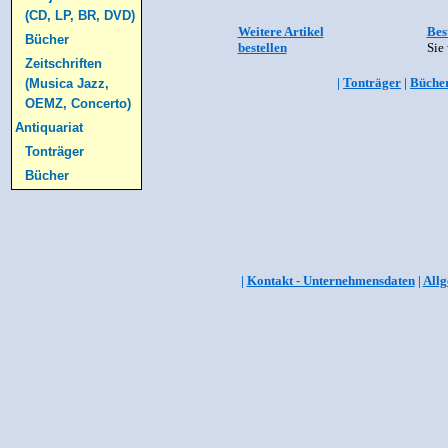
(CD, LP, BR, DVD)
Weitere Artikel
Bes
Bücher
bestellen
Sie 
Zeitschriften
|
Tonträger
|
Büche
(Musica Jazz,
OEMZ, Concerto)
Antiquariat
Tonträger
Bücher
|
Kontakt - Unternehmensdaten
|
Allg