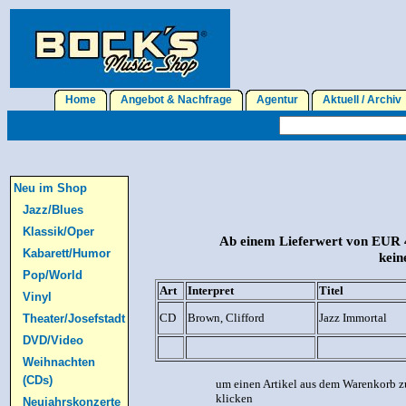
Home
Angebot & Nachfrage
Agentur
Aktuell / Archi
Neu im Shop
Jazz/Blues
Klassik/Oper
Ab einem Lieferwert von EUR 4
Kabarett/Humor
kein
Pop/World
Art
Interpret
Titel
Vinyl
CD
Brown, Clifford
Jazz Immortal
Theater/Josefstadt
DVD/Video
Weihnachten
(CDs)
um einen Artikel aus dem Warenkorb z
klicken
Neujahrskonzerte