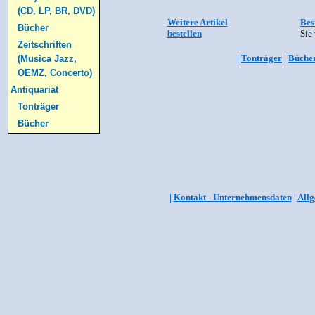
(CD, LP, BR, DVD)
Weitere Artikel
Bes
Bücher
bestellen
Sie 
Zeitschriften
|
Tonträger
|
Büche
(Musica Jazz,
OEMZ, Concerto)
Antiquariat
Tonträger
Bücher
|
Kontakt - Unternehmensdaten
|
Allg