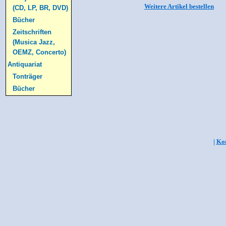
Weitere Artikel bestellen
(CD, LP, BR, DVD)
Bücher
Zeitschriften
(Musica Jazz,
OEMZ, Concerto)
Antiquariat
Tonträger
Bücher
|
Kon