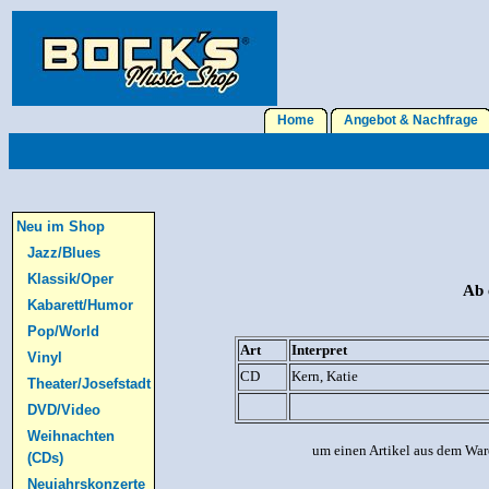
Home
Angebot & Nachfrage
Neu im Shop
Jazz/Blues
Klassik/Oper
Ab 
Kabarett/Humor
Pop/World
Art
Interpret
Vinyl
CD
Kern, Katie
Theater/Josefstadt
DVD/Video
Weihnachten
um einen Artikel aus dem War
(CDs)
Neujahrskonzerte