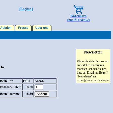
| English |
Warenkorb
Inhalt: 1 Artikel
Auktion
Presse
Über uns
Newsletter
Wenn Sie sich für unseren
Newsletter registrieren
chs
möchten, senden Sie uns
bitte ein Email mit Betreff
"Newsletter" an
office@bocksmusicshop.at
Bestellnr.
EUR
Anzahl
BSIN02225695
18,50
Bestellsumme
18,50