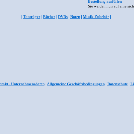
Bestellung ausfüllen
Sie werden nun auf eine sich
|
Tonträger
|
Bücher
|
DVDs
|
Noten
|
Musik-Zubehör
|
takt - Unternehmensdaten
|
Allgemeine Geschäftsbedingungen
|
Datenschutz
|
L