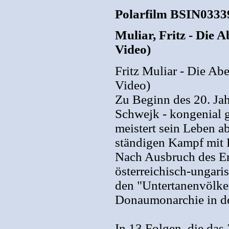
Polarfilm BSIN0333
Muliar, Fritz - Die
Video)
Fritz Muliar - Die A
Video)
Zu Beginn des 20. Jah
Schwejk - kongenial ge
meistert sein Leben a
ständigen Kampf mit B
Nach Ausbruch des Ers
österreichisch-ungari
den "Untertanenvölker
Donaumonarchie in de
In 13 Folgen, die das