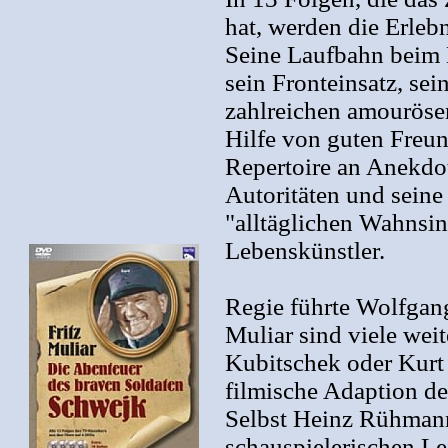
hat, werden die Erleb
Seine Laufbahn beim M
sein Fronteinsatz, sei
zahlreichen amourösen
Hilfe von guten Freu
Repertoire an Anekdot
Autoritäten und seine
"alltäglichen Wahnsi
Lebenskünstler.
Regie führte Wolfgang
Muliar sind viele wei
Kubitschek oder Kurt J
filmische Adaption d
Selbst Heinz Rühmann,
schauspielerischen Lei