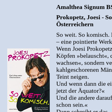
Amalthea Signum BS
Prokopetz, Joesi - S
Österreichern
So weit. So komisch. 
– eine pointierte Wer
Wenn Joesi Prokopetz 
Köpfen »belauscht«, d
wachsen«, sondern ver
kahlgeschorenen Männe
Teint neigen.
Und wenn dann die ein
jetzt der Äquator?«
Und die andere darauf
schon sein.«
Dann schreibt er das –