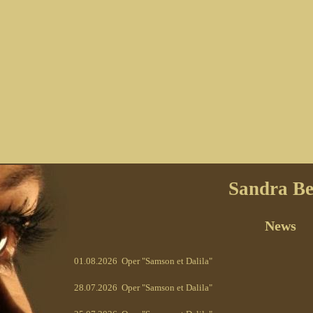
Sandra B
News
01.08.2026
Oper "Samson et Dalila"
28.07.2026
Oper "Samson et Dalila"