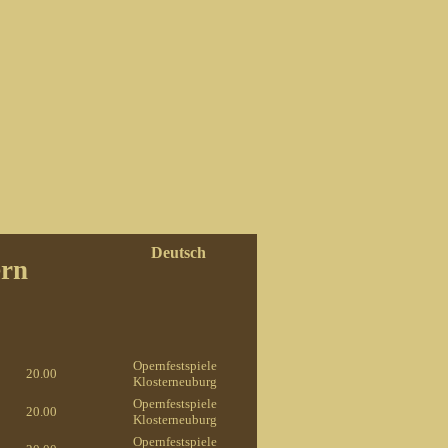
Deutsch
ern
Opernfestspiele
20.00
Klosterneuburg
Opernfestspiele
20.00
Klosterneuburg
Opernfestspiele