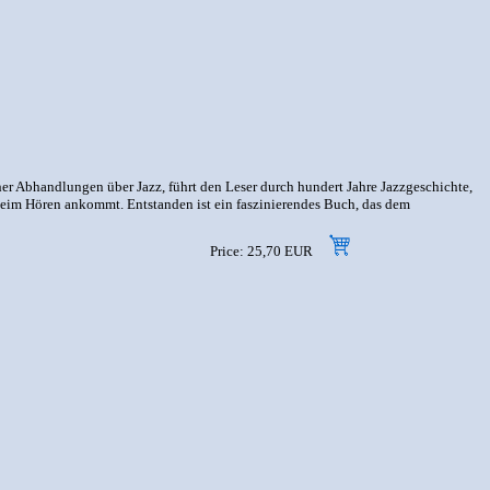
er Abhandlungen über Jazz, führt den Leser durch hundert Jahre Jazzgeschichte,
s beim Hören ankommt. Entstanden ist ein faszinierendes Buch, das dem
Price: 25,70 EUR