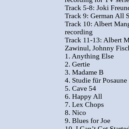
Track 5-8: Joki Freun
Track 9: German All S
Track 10: Albert Mang
recording
Track 11-13: Albert 
Zawinul, Johnny Fisch
1. Anything Else
2. Gertie
3. Madame B
4. Studie für Posaune
5. Cave 54
6. Happy All
7. Lex Chops
8. Nico
9. Blues for Joe
10. I Can’t Get Starte