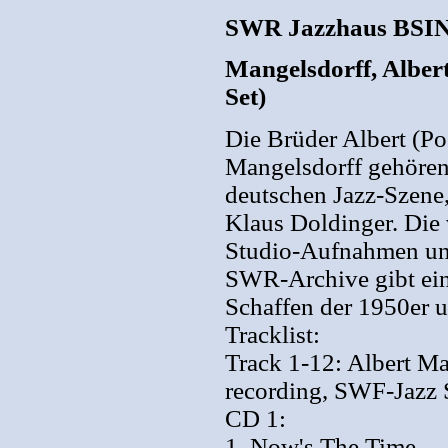
SWR Jazzhaus BSIN
Mangelsdorff, Albert
Set)
Die Brüder Albert (Po
Mangelsdorff gehören
deutschen Jazz-Szene
Klaus Doldinger. Die
Studio-Aufnahmen und
SWR-Archive gibt eine
Schaffen der 1950er 
Tracklist:
Track 1-12: Albert Ma
recording, SWF-Jazz S
CD 1:
1. Now's The Time