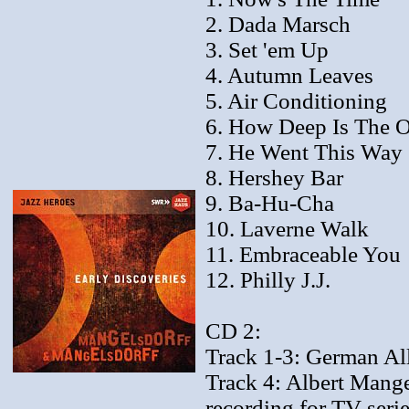
2. Dada Marsch
3. Set 'em Up
4. Autumn Leaves
5. Air Conditioning
6. How Deep Is The 
7. He Went This Way
8. Hershey Bar
9. Ba-Hu-Cha
10. Laverne Walk
11. Embraceable You
12. Philly J.J.
CD 2:
Track 1-3: German All
Track 4: Albert Mange
recording for TV seri