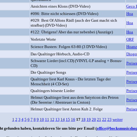
Ansichten eines Klons (DVD-Video)
Geco 
#096: Bitte nicht schiessen (DVD-Video)
Hoa
#029: Best Of Alfons Rädl (auch der Gast macht sich
Hoa
strafbar) (DVD-Video)
#122: Übrigens! Aber das nur nebenbei (Auszüge)
Hoa
Vorletzte Worte
ORF
Science Busters: Folgen 63-80 (3 DVD-Video)
Hoanz
Das Qualtinger Hörbuch, Audio-CD
Dioge
Schwarze Lieder (incl.CD) (VINYL-LP analog + Bonus-
Preise
CD)
Die Qualtinger Songs
Preise
Qualtinger liest Karl Kraus - Die letzten Tage der
Preise
Menschheit (4 CD-Set)
Qualtingers böseste Lieder
Preise
Helmut Qualtinger liest aus dem Satyricon des Petron
Preise
(Die Seereise / Abenteuer in Croton)
Helmut Qualtinger liest Anton Kuh 2. Folge
Preise
1
2
3
4
5
6
7
8
9
10
11
12
13
14
15
16
17
18
19
20
21
22
23
weiter
ht gefunden haben, kontaktieren Sie uns bitte per Email (
office@bocksmusicshop