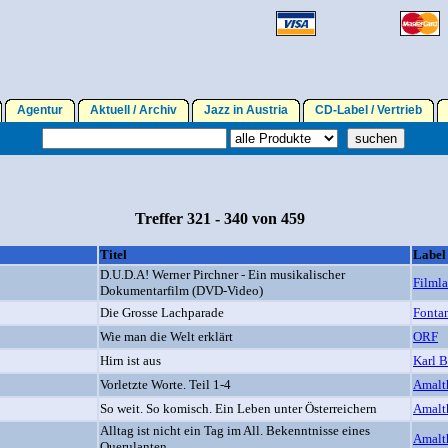
Agentur
Aktuell / Archiv
Jazz in Austria
CD-Label / Vertrieb
Treffer 321 - 340 von 459
Titel
Label
D.U.D.A! Werner Pirchner - Ein musikalischer
Filml
Dokumentarfilm (DVD-Video)
Die Grosse Lachparade
Fonta
Wie man die Welt erklärt
ORF
Hirn ist aus
Karl B
Vorletzte Worte. Teil 1-4
Amalt
So weit. So komisch. Ein Leben unter Österreichern
Amalt
Alltag ist nicht ein Tag im All. Bekenntnisse eines
Amalt
Querulanten