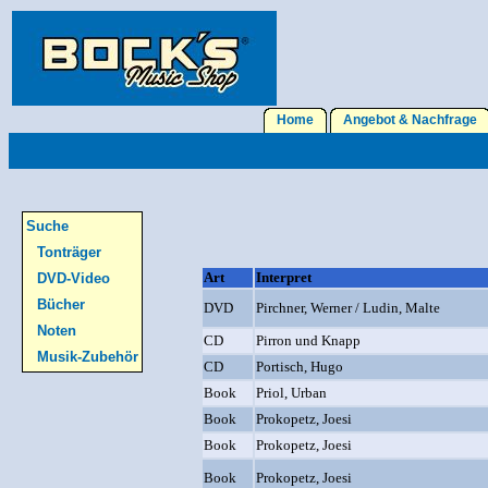
Home
Angebot & Nachfrage
Suche
Tonträger
Art
Interpret
DVD-Video
Bücher
DVD
Pirchner, Werner / Ludin, Malte
Noten
CD
Pirron und Knapp
Musik-Zubehör
CD
Portisch, Hugo
Book
Priol, Urban
Book
Prokopetz, Joesi
Book
Prokopetz, Joesi
Book
Prokopetz, Joesi