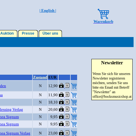
| English |
Warenkorb
Auktion
Presse
Über uns
Newsletter
Wenn Sie sich für unseren
Zustand
EUR
Newsletter registrieren
möchten, senden Sie uns
aden
N
12,90
bitte ein Email mit Betreff
"Newsletter" an
na
N
11,90
office@bocksmusicshop.at
N
18,10
lessing Verlag
N
20,60
hea Signum
N
9,95
hea Signum
N
9,95
hea Signum Verlag
N
23,00