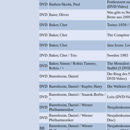
Festkonzert z
DVD
Badura-Skoda, Paul
(DVD-Video)
Was gibt es Ne
DVD
Baier, Oliver
Beste aus 200
DVD
Baker, Chet
Torino 1959 / 
DVD
Baker, Chet
The Complete
DVD
Baker, Chet
Jazz Icons: Li
DVD
Baker, Chet / Trio
Sweden 1985
Baker, Simon / Robin Tunney,
The Mentalist 
DVD
Robin / +
Staffel (5 DV
Der Ring des 
DVD
Barenboim, Daniel
DVD-Video)
DVD
Barenboim, Daniel / Kupfer, Harry
Die Walküre 
Barenboim, Daniel / Staatsk.Berlin /
DVD
Lulu (DVD-Vi
+
Barenboim, Daniel / Wiener
DVD
Neujahrskonze
Philharmoniker
Barenboim, Daniel / Wiener
Neujahrskonze
DVD
Philharmoniker
Disc)
Barenboim, Daniel / Wiener
Neujahrskonze
BR