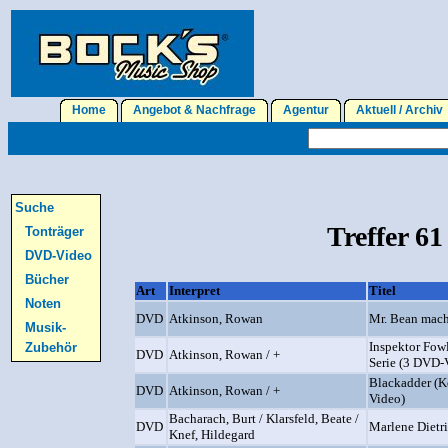
Home
Angebot & Nachfrage
Agentur
Aktuell / Archi
Suche
Treffer 61
Tonträger
DVD-Video
Bücher
Art
Interpret
Titel
Noten
DVD
Atkinson, Rowan
Mr. Bean mach
Musik-
Inspektor Fowl
Zubehör
DVD
Atkinson, Rowan / +
Serie (3 DVD-
Blackadder (K
DVD
Atkinson, Rowan / +
Video)
Bacharach, Burt / Klarsfeld, Beate /
DVD
Marlene Dietr
Knef, Hildegard