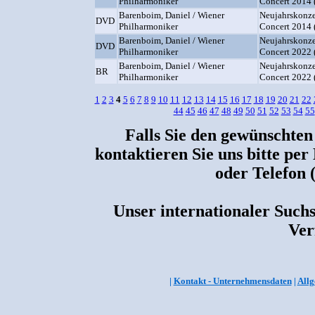
Philharmoniker
Concert 2014 
Barenboim, Daniel / Wiener
Neujahrskonze
DVD
Philharmoniker
Concert 2014
Barenboim, Daniel / Wiener
Neujahrskonze
DVD
Philharmoniker
Concert 2022
Barenboim, Daniel / Wiener
Neujahrskonze
BR
Philharmoniker
Concert 2022 
1
2
3
4
5
6
7
8
9
10
11
12
13
14
15
16
17
18
19
20
21
22
44
45
46
47
48
49
50
51
52
53
54
55
Falls Sie den gewünschten
kontaktieren Sie uns bitte per
oder Telefon 
Unser internationaler Suchs
Ver
|
Kontakt - Unternehmensdaten
|
Allg