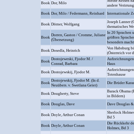
Meine Reisen n
Book
Dor, Milo
andere Verirrun
Book
Dor, Milo / Federmann, Reinhard
Internationale 
Joseph Lanner (
Book
Dörner, Wolfgang
thematisches We
In 20 Sprachen u
Dorren, Gaston / Cromme, Juliane
Book
größten Sprache
(Übersetzung)
besonders macht
Von Habsburg bis
Book
Dosedla, Heinrich
(Österreich vor 
Dostojeweski, Fjodor M. /
Aufzeichnungen 
Book
Conrad, Barbara
Haus
Aufzeichnungen
Book
Dostojewskij, Fjodor M.
Totenhause
Dostojewskij, Fjodor M. (In d.
Book
Die Brüder Kar
Neuübers. v. Swetlana Geier)
Barack Obama (
Book
Dougherty, Steve
in Bildern)
Book
Douglas, Dave
Dave Douglas &
Sherlock Holmes
Book
Doyle, Arthur Conan
Bd 5
Die Rückkehr de
Book
Doyle, Arthur Conan
Holmes, Bd 3