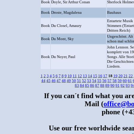
Book
Doyle, Sir Arthur Conan
Sherlock Holme
Book
Droste, Magdalena
Bauhaus
Entartete Musik 
Book
Du Closel, Amaury
Stimmen ('Entart
Dritten Reich)
Ungeschönt. Alt
Book
Du Mont, Sky
schon mal schl
John Lennon. Se
komplett von 19
Book
Du Noyer, Paul
Songs. Alle Stori
Die Geschichten 
Liedern.
1
2
3
4
5
6
7
8
9
10
11
12
13
14
15
16
17
18
19
20
21
22
44
45
46
47
48
49
50
51
52
53
54
55
56
57
58
59
60
61
83
84
85
86
87
88
89
90
91
92
93
9
If you can´t find what you are
Mail (
office@bo
phone (+43
Use our free worldwide sear