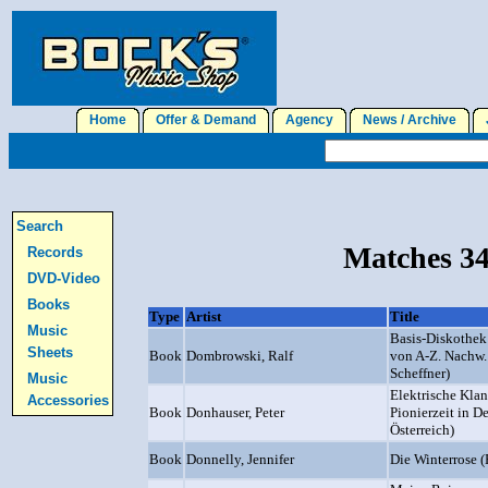
Home
Offer & Demand
Agency
News / Archive
J
Search
Matches 34
Records
DVD-Video
Books
Type
Artist
Title
Music
Basis-Diskothek
Sheets
Book
Dombrowski, Ralf
von A-Z. Nachw.
Scheffner)
Music
Elektrische Kla
Accessories
Book
Donhauser, Peter
Pionierzeit in D
Österreich)
Book
Donnelly, Jennifer
Die Winterrose 