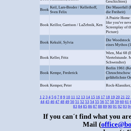
Geschichten)
Keil, Lars-Broder / Kellerhoff,
Der Mauerfall (
Book
Sven Felix
die Freiheit)
A Prairie Home
like you've neve
Book
Keillor, Garrison / LaZebnik, Ken
Screenplay of 
Picture)
Die Woodstock 
Book
Kekulé, Sylvia
eines Mythos (
Wien, Mai 68 (
Book
Keller, Fritz
Viertelstunde. M
Schwendter)
Berlin 1961 (K
Book
Kempe, Frederick
Chruschtschow 
gefährlichste Or
Book
Kemper, Peter
Rock-Klassiker,
1
2
3
4
5
6
7
8
9
10
11
12
13
14
15
16
17
18
19
20
21
22
44
45
46
47
48
49
50
51
52
53
54
55
56
57
58
59
60
61
83
84
85
86
87
88
89
90
91
92
93
9
If you can´t find what you are
Mail (
office@bo