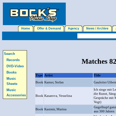
Home
Offer & Demand
Agency
News / Archive
J
Search
Matches 82
Records
DVD-Video
Books
Type
Artist
Title
Music
Book
Karner, Stefan
Gauleiter Uiber
Sheets
Ich singe mit L
Music
die Kunst, Sänge
Accessories
Book
Kasarova, Vesselina
Gespräche mit 
Vogt)
Gugelhupf ganz
Book
Kasimir, Marina
aus 300 Jahren