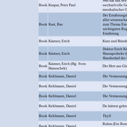
Wer hat das Ave
Book
Kaspar, Peter Paul
wechselvolle G
musikalischer 
Der Ernährungs
aller wissensch
Book
Kast, Bas
zum Thema Ernä
wichtigsten Re
Ernährung
Book
Kästner, Erich
Kurz und Bünd
Doktor Erich Kä
Book
Kästner, Erich
Hausapotheke (
Hausbedarf der 
Kästner, Erich (Hg: Sven
Book
Der Herr aus Gl
Hanuschek)
Book
Kehlmann, Daniel
Die Vermessung
Book
Kehlmann, Daniel
Die Vermessung
Book
Kehlmann, Daniel
Die Vermessung
Book
Kehlmann, Daniel
Du hättest gehe
Book
Kehlmann, Daniel
Thyll
Ruhm (Ein Rom
Book
Kehlmann, Daniel