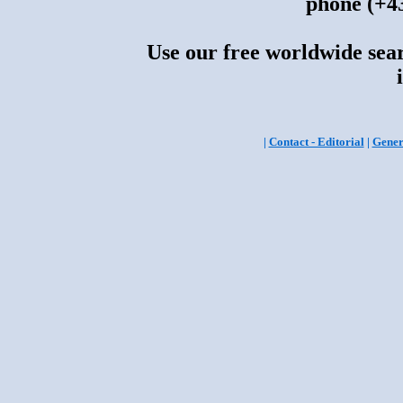
phone (+43
Use our free worldwide sear
|
Contact - Editorial
|
Gener