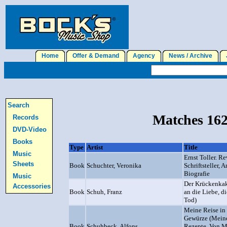
Home
Offer & Demand
Agency
News / Archive
J
Search
Matches 162
Records
DVD-Video
Books
Type
Artist
Title
Music
Ernst Toller. Re
Sheets
Book
Schuchter, Veronika
Schriftsteller, A
Biografie
Music
Der Krückenkak
Accessories
Book
Schuh, Franz
an die Liebe, d
Tod)
Meine Reise in 
Gewürze (Mein
Book
Schuhbeck, Alfons
Rezepte. Von M