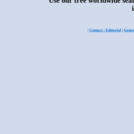
Use our free worldwide sear
|
Contact - Editorial
|
Gener