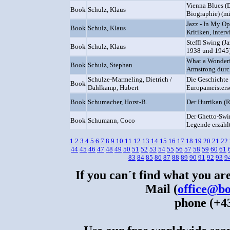
Vienna Blues (
Book
Schulz, Klaus
Biographie) (m
Jazz - In My Op
Book
Schulz, Klaus
Kritiken, Interv
Steffl Swing (J
Book
Schulz, Klaus
1938 und 1945)
What a Wonderf
Book
Schulz, Stephan
Armstrong durch
Schulze-Marmeling, Dietrich /
Die Geschichte 
Book
Dahlkamp, Hubert
Europameisters
Book
Schumacher, Horst-B.
Der Hurrikan (
Der Ghetto-Swin
Book
Schumann, Coco
Legende erzähl
1
2
3
4
5
6
7
8
9
10
11
12
13
14
15
16
17
18
19
20
21
22
44
45
46
47
48
49
50
51
52
53
54
55
56
57
58
59
60
61
83
84
85
86
87
88
89
90
91
92
93
9
If you can´t find what you are
Mail (
office@bo
phone (+43