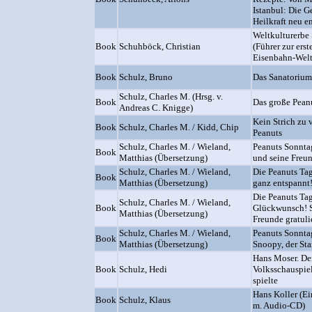
Istanbul: Die G
Heilkraft neu e
Weltkulturerb
Book
Schuhböck, Christian
(Führer zur er
Eisenbahn-Welte
Book
Schulz, Bruno
Das Sanatorium
Schulz, Charles M. (Hrsg. v.
Book
Das große Pean
Andreas C. Knigge)
Kein Strich zu v
Book
Schulz, Charles M. / Kidd, Chip
Peanuts
Schulz, Charles M. / Wieland,
Peanuts Sonnta
Book
Matthias (Übersetzung)
und seine Freu
Schulz, Charles M. / Wieland,
Die Peanuts Ta
Book
Matthias (Übersetzung)
ganz entspannt
Die Peanuts Tag
Schulz, Charles M. / Wieland,
Book
Glückwunsch! 
Matthias (Übersetzung)
Freunde gratuli
Schulz, Charles M. / Wieland,
Peanuts Sonntag
Book
Matthias (Übersetzung)
Snoopy, der Sta
Hans Moser. De
Book
Schulz, Hedi
Volksschauspiel
spielte
Hans Koller (E
Book
Schulz, Klaus
m. Audio-CD)