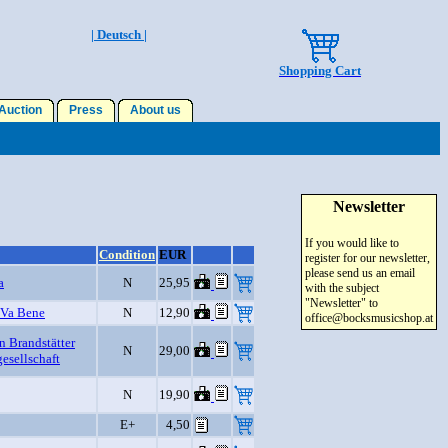
| Deutsch |
Shopping Cart
uction
Press
About us
Newsletter
If you would like to
Condition
EUR
register for our newsletter,
please send us an email
a
N
25,95
with the subject
"Newsletter" to
 Va Bene
N
12,90
office@bocksmusicshop.at
n Brandstätter
N
29,00
esellschaft
N
19,90
E+
4,50