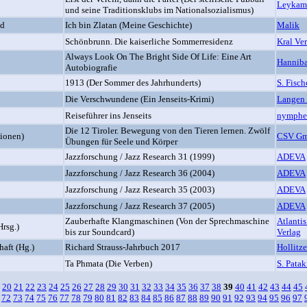
Leykam
und seine Traditionsklubs im Nationalsozialismus)
id
Ich bin Zlatan (Meine Geschichte)
Malik
Schönbrunn. Die kaiserliche Sommerresidenz
Kral Ve
Always Look On The Bright Side Of Life: Eine Art
Hanniba
Autobiografie
1913 (Der Sommer des Jahrhunderts)
S. Fisch
Die Verschwundene (Ein Jenseits-Krimi)
Langen 
Reiseführer ins Jenseits
nymphe
Die 12 Tiroler. Bewegung von den Tieren lernen. Zwölf
tionen)
CSV G
Übungen für Seele und Körper
Jazzforschung / Jazz Research 31 (1999)
ADEVA
Jazzforschung / Jazz Research 36 (2004)
ADEVA
Jazzforschung / Jazz Research 35 (2003)
ADEVA
Jazzforschung / Jazz Research 37 (2005)
ADEVA
Zauberhafte Klangmaschinen (Von der Sprechmaschine
Atlanti
Hrsg.)
bis zur Soundcard)
Verlag
haft (Hg.)
Richard Strauss-Jahrbuch 2017
Hollitze
Ta Phmata (Die Verben)
S. Patak
20
21
22
23
24
25
26
27
28
29
30
31
32
33
34
35
36
37
38
39
40
41
42
43
44
45
72
73
74
75
76
77
78
79
80
81
82
83
84
85
86
87
88
89
90
91
92
93
94
95
96
97