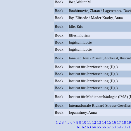
Book
Iber, Walter M.
Book
Ibrahimovic, Zlatan / Lagercrantz, Dav
Book
Iby, Elfriede / Mader-Kratky, Anna
Book
Idle, Eric
Book
Illies, Florian
Book
Ingrisch, Lotte
Book
Ingrisch, Lotte
Book
Innauer, Toni (Posselt, AndreasI, llustra
Book
Institut für Jazzforschung (Hg.)
Book
Institut für Jazzforschung (Hg.)
Book
Institut für Jazzforschung (Hg.)
Book
Institut für Jazzforschung (Hg.)
Book
Institut für Medienarchäologie (IMA) (
Book
Internationale Richard Strauss-Gesellsc
Book
Iopanninoy, Anna
1
2
3
4
5
6
7
8
9
10
11
12
13
14
15
16
17
18
19
61
62
63
64
65
66
67
68
69
70
71