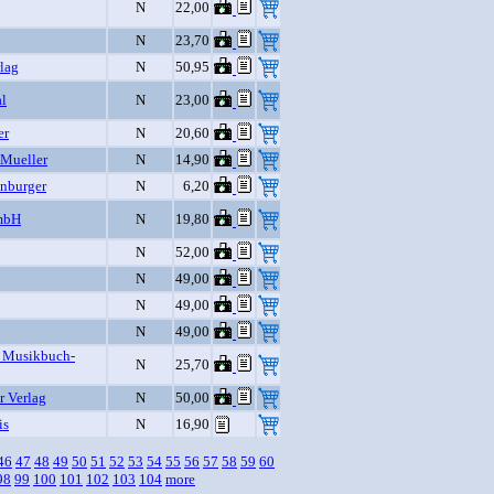
N
22,00
N
23,70
rlag
N
50,95
l
N
23,00
er
N
20,60
Mueller
N
14,90
nburger
N
6,20
mbH
N
19,80
N
52,00
N
49,00
N
49,00
N
49,00
s Musikbuch-
N
25,70
r Verlag
N
50,00
is
N
16,90
46
47
48
49
50
51
52
53
54
55
56
57
58
59
60
98
99
100
101
102
103
104
more