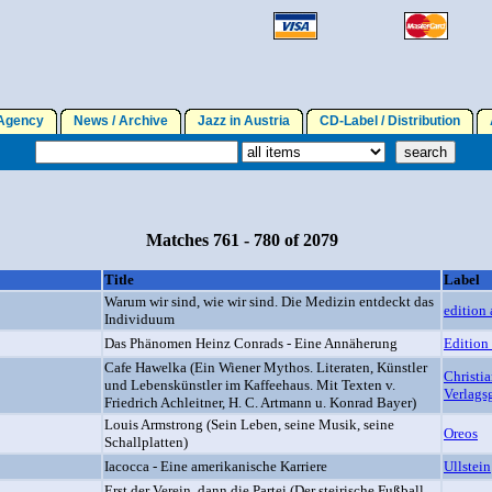
gency
News / Archive
Jazz in Austria
CD-Label / Distribution
A
Matches 761 - 780 of 2079
Title
Label
Warum wir sind, wie wir sind. Die Medizin entdeckt das
edition 
Individuum
Das Phänomen Heinz Conrads - Eine Annäherung
Edition
Cafe Hawelka (Ein Wiener Mythos. Literaten, Künstler
Christia
und Lebenskünstler im Kaffeehaus. Mit Texten v.
Verlagsg
Friedrich Achleitner, H. C. Artmann u. Konrad Bayer)
Louis Armstrong (Sein Leben, seine Musik, seine
Oreos
Schallplatten)
Iacocca - Eine amerikanische Karriere
Ullstein
Erst der Verein, dann die Partei (Der steirische Fußball