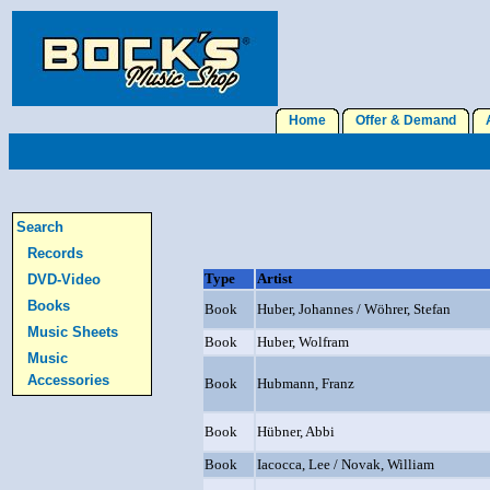
Home
Offer & Demand
A
Search
Records
Type
Artist
DVD-Video
Books
Book
Huber, Johannes / Wöhrer, Stefan
Music Sheets
Book
Huber, Wolfram
Music
Accessories
Book
Hubmann, Franz
Book
Hübner, Abbi
Book
Iacocca, Lee / Novak, William