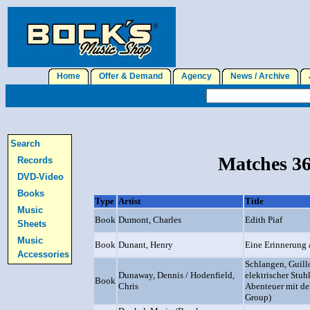
Home
Offer & Demand
Agency
News / Archive
J
Search
Matches 36
Records
DVD-Video
Books
Type
Artist
Title
Music
Book
Dumont, Charles
Edith Piaf
Sheets
Music
Book
Dunant, Henry
Eine Erinnerung 
Accessories
Schlangen, Guill
Dunaway, Dennis / Hodenfield,
elektrischer Stuh
Book
Chris
Abenteuer mit de
Group)