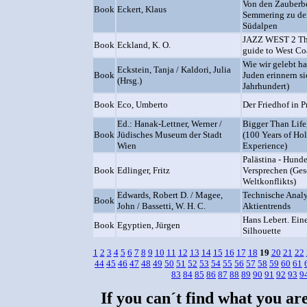
Von den Zauberb
Book
Eckert, Klaus
Semmering zu de
Südalpen
JAZZ WEST 2 T
Book
Eckland, K. O.
guide to West Co
Wie wir gelebt h
Eckstein, Tanja / Kaldori, Julia
Book
Juden erinnern si
(Hrsg.)
Jahrhundert)
Book
Eco, Umberto
Der Friedhof in 
Ed.: Hanak-Lettner, Werner /
Bigger Than Life
Book
Jüdisches Museum der Stadt
(100 Years of Ho
Wien
Experience)
Palästina - Hunde
Book
Edlinger, Fritz
Versprechen (Ges
Weltkonflikts)
Edwards, Robert D. / Magee,
Technische Anal
Book
John / Bassetti, W. H. C.
Aktientrends
Hans Lebert. Ein
Book
Egyptien, Jürgen
Silhouette
1
2
3
4
5
6
7
8
9
10
11
12
13
14
15
16
17
18
19
20
21
22
44
45
46
47
48
49
50
51
52
53
54
55
56
57
58
59
60
61
83
84
85
86
87
88
89
90
91
92
93
9
If you can´t find what you are