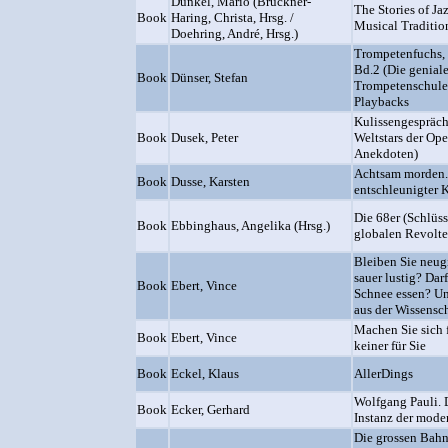
Dunkel, Mario (Bruckner-
The Stories of Jaz
Book
Haring, Christa, Hrsg. /
Musical Traditio
Doehring, André, Hrsg.)
Trompetenfuchs,
Bd.2 (Die genial
Book
Dünser, Stefan
Trompetenschule)
Playbacks
Kulissengespräch
Book
Dusek, Peter
Weltstars der Ope
Anekdoten)
Achtsam morden.
Book
Dusse, Karsten
entschleunigter 
Die 68er (Schlüss
Book
Ebbinghaus, Angelika (Hrsg.)
globalen Revolte
Bleiben Sie neug
sauer lustig? Dar
Book
Ebert, Vince
Schnee essen? Un
aus der Wissensc
Machen Sie sich f
Book
Ebert, Vince
keiner für Sie
Book
Eckel, Klaus
AllerDings
Wolfgang Pauli. D
Book
Ecker, Gerhard
Instanz der mode
Die grossen Bahn