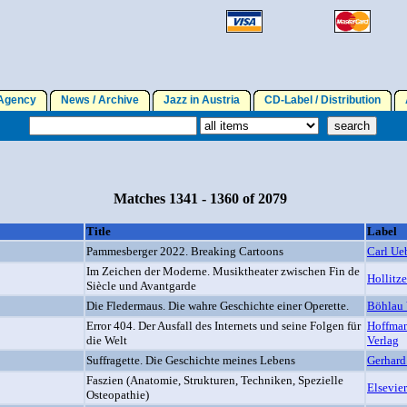
gency
News / Archive
Jazz in Austria
CD-Label / Distribution
A
Matches 1341 - 1360 of 2079
Title
Label
Pammesberger 2022. Breaking Cartoons
Carl Ue
Im Zeichen der Moderne. Musiktheater zwischen Fin de
Hollitze
Siècle und Avantgarde
Die Fledermaus. Die wahre Geschichte einer Operette.
Böhlau 
Error 404. Der Ausfall des Internets und seine Folgen für
Hoffma
die Welt
Verlag
Suffragette. Die Geschichte meines Lebens
Gerhard
Faszien (Anatomie, Strukturen, Techniken, Spezielle
Elsevier
Osteopathie)