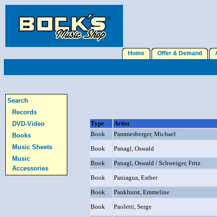
Home
Offer & Demand
A
Search
Records
Type
Artist
DVD-Video
Book
Pammesberger, Michael
Books
Music Sheets
Book
Panagl, Oswald
Music
Book
Panagl, Oswald / Schweiger, Fritz
Accessories
Book
Paniagua, Esther
Book
Pankhurst, Emmeline
Book
Paoletti, Serge