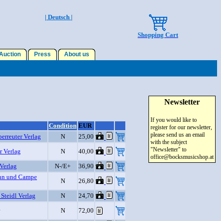
| Deutsch |
Shopping Cart
uction
Press
About us
Newsletter
If you would like to
Condition
EUR
register for our newsletter,
please send us an email
berreuter Verlag
N
25,00
with the subject
"Newsletter" to
r Verlag
N
40,00
office@bocksmusicshop.at
Verlag
N-/E+
36,90
nn und Campe
N
26,80
 Steidl Verlag
N
24,70
N
72,00