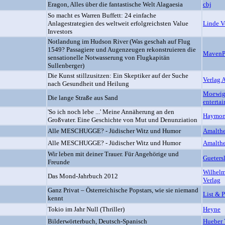
Eragon, Alles über die fantastische Welt Alagaesia
cbj
So macht es Warren Buffett: 24 einfache
Anlagestrategien des weltweit erfolgreichsten Value
Linde V
Investors
Notlandung im Hudson River (Was geschah auf Flug
1549? Passagiere und Augenzeugen rekonstruieren die
MavenP
sensationelle Notwasserung von Flugkapitän
Sullenberger)
Die Kunst stillzusitzen: Ein Skeptiker auf der Suche
Verlag 
nach Gesundheit und Heilung
Moewig
Die lange Straße aus Sand
enterta
'So ich noch lebe ...' Meine Annäherung an den
Haymon
Großvater. Eine Geschichte von Mut und Denunziation
Alle MESCHUGGE? - Jüdischer Witz und Humor
Amalthe
Alle MESCHUGGE? - Jüdischer Witz und Humor
Amalthe
Wir leben mit deiner Trauer. Für Angehörige und
Gueters
Freunde
Wilhel
Das Mond-Jahrbuch 2012
Verlag
Ganz Privat – Österreichische Popstars, wie sie niemand
List & P
kennt
Tokio im Jahr Null (Thriller)
Heyne
Bilderwörterbuch, Deutsch-Spanisch
Hueber 