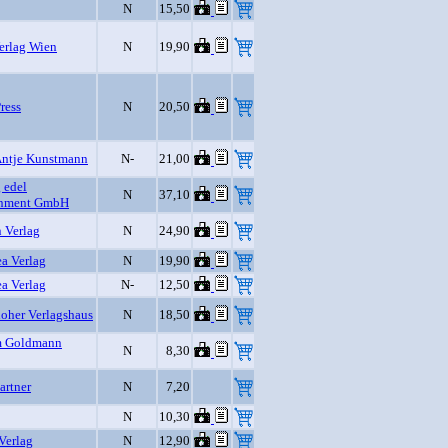
N
15,50
erlag Wien
N
19,90
ress
N
20,50
Antje Kunstmann
N-
21,00
 edel
N
37,10
inment GmbH
 Verlag
N
24,90
a Verlag
N
19,90
a Verlag
N-
12,50
loher Verlagshaus
N
18,50
m Goldmann
N
8,30
artner
N
7,20
N
10,30
Verlag
N
12,90