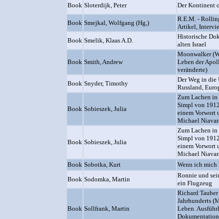
Book
Sloterdijk, Peter
Der Kontinent 
R.E.M. - Rollin
Book
Smejkal, Wolfgang (Hg,)
Artikel, Intervi
Historische Do
Book
Smelik, Klaas A.D.
alten Israel
Moonwalker (W
Book
Smith, Andrew
Leben der Apol
veränderte)
Der Weg in die 
Book
Snyder, Timothy
Russland, Euro
Zum Lachen in 
Simpl von 1912 
Book
Sobieszek, Julia
einem Vorwort 
Michael Niavar
Zum Lachen in 
Simpl von 1912 
Book
Sobieszek, Julia
einem Vorwort 
Michael Niavar
Book
Sobotka, Kurt
Wenn ich mich r
Ronnie und sei
Book
Sodomka, Martin
ein Flugzeug
Richard Tauber 
Jahrhunderts (M
Book
Sollfrank, Martin
Leben. Ausführl
Dokumentation 