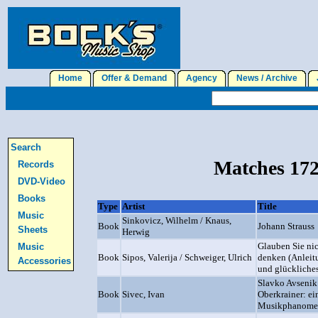
Home
Offer & Demand
Agency
News / Archive
J
Search
Matches 172
Records
DVD-Video
Books
Type
Artist
Title
Music
Sinkovicz, Wilhelm / Knaus,
Book
Johann Strauss
Sheets
Herwig
Glauben Sie nic
Music
Book
Sipos, Valerija / Schweiger, Ulrich
denken (Anleit
Accessories
und glückliche
Slavko Avsenik 
Book
Sivec, Ivan
Oberkrainer: ei
Musikphanomen