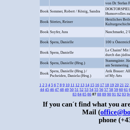
von Dr. Stefan 
DOKTORSPIELE
Book
Sommer, Robert / König, Sandra
Humorvolles z
Herzliches Beil
Book
Sörries, Reiner
Kulturgeschicht
Book
Soyfer, Jura
Naschmarkt, 2 
Book
Spera, Danielle
100 x Österrei
Le Chaim! Mit 
Book
Spera, Danielle
durch das jüdis
Stammgäste. Jü
Book
Spera, Danielle (Hrsg.)
am Semmering
Spera, Danielle (Hrsg.) /
Arik Brauer: Al
Book
Pscheiden, Daniela (Hrsg.)
of My Arts
1
2
3
4
5
6
7
8
9
10
11
12
13
14
15
16
17
18
19
20
21
22
44
45
46
47
48
49
50
51
52
53
54
55
56
57
58
59
60
61
83
84
85
86
87
88
89
90
91
92
93
9
If you can´t find what you are
Mail (
office@bo
phone (+43