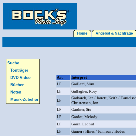
Home
Angebot & Nachfrage
Suche
Tonträger
Art
Interpret
DVD-Video
LP
Gaillard, Slim
Bücher
LP
Gallagher, Rory
Noten
Garbarek, Jan / Jarrett, Keith / Danielsso
Musik-Zubehör
LP
Christensen, Jon
LP
Gardner, Stu
LP
Gardot, Melody
LP
Garin, Leonid
LP
Garner / Hines / Johnson / Hodes