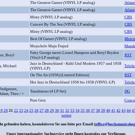
The Greatest Garner (VINYL LP analog)
Atlant
The Greatest Garner (VINYL LP analog)
Atlant
Misty (VINYL LP analog)
CBS
Concert By The Sea (VINYL LP analog)
CBS
Misty (VINYL LP analog)
CBS
Best Of Garner (VINYL LP analog)
Mercu
Mojschele Majn Frajnd
Mandr
Fatty George meets Lionel Hampton and Beryl Bryden
en, Beryl
RST
(Vinyl-LP analog)
Jazz in Deutschland - Kühl Und Modern 1957 und 1958
ra, Michael
Telef
(VINYL-LP)
On The Air (1956) (Limited Edition)
RST
Hot Jazz in Deutschland 1956 bis 1958 (VINYL-LP)
Telef
Windgassen,
Tannhäuser (4 LP-Set)
DG
 Adam, Theo / +
Pure Getz
Conco
19
20
21
22
23
24
25
26
27
28
29
30
31
32
33
34
35
36
37
38
39
40
41
42
43
44
4
weiter
ht gefunden haben, kontaktieren Sie uns bitte per Email (
office@bocksmusicshop
Unser internationaler Suchservice steht Ihnen kostenlos zur Verfügung.