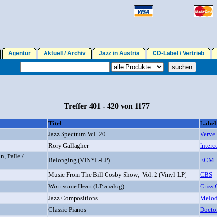
Agentur
Aktuell / Archiv
Jazz in Austria
CD-Label / Vertrieb
Treffer 401 - 420 von 1177
Titel
Label
Jazz Spectrum Vol. 20
Verve
Rory Gallagher
Interc
n, Palle /
Belonging (VINYL-LP)
ECM
Music From The Bill Cosby Show; Vol. 2 (Vinyl-LP)
CBS
Worrisome Heart (LP analog)
Criss 
Jazz Compositions
Melod
Classic Pianos
Doctor