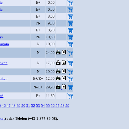
ic
E+
6,50
ic
E+
6,50
E+
8,60
N-
9,30
E+
8,70
ry
N-
10,50
agora
N
10,90
N
24,90
unken
N
17,90
N
19,90
unken
E+/E+
12,90
N-/E+
29,90
rd
E+
11,60
5
46
47
48
49
50
51
52
53
54
55
56
57
58
59
.at
) oder Telefon (+43-1-877-89-58).