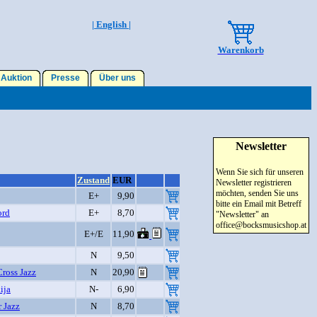
| English |
Warenkorb
Auktion
Presse
Über uns
Newsletter
Wenn Sie sich für unseren
Zustand
EUR
Newsletter registrieren
möchten, senden Sie uns
E+
9,90
bitte ein Email mit Betreff
ord
E+
8,70
"Newsletter" an
office@bocksmusicshop.at
E+/E
11,90
N
9,50
Cross Jazz
N
20,90
ija
N-
6,90
 Jazz
N
8,70