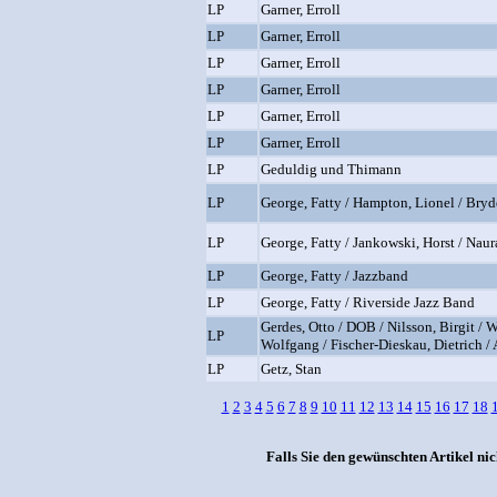
LP
Garner, Erroll
LP
Garner, Erroll
LP
Garner, Erroll
LP
Garner, Erroll
LP
Garner, Erroll
LP
Garner, Erroll
LP
Geduldig und Thimann
LP
George, Fatty / Hampton, Lionel / Bryd
LP
George, Fatty / Jankowski, Horst / Nau
LP
George, Fatty / Jazzband
LP
George, Fatty / Riverside Jazz Band
Gerdes, Otto / DOB / Nilsson, Birgit / 
LP
Wolfgang / Fischer-Dieskau, Dietrich /
LP
Getz, Stan
1
2
3
4
5
6
7
8
9
10
11
12
13
14
15
16
17
18
Falls Sie den gewünschten Artikel nic