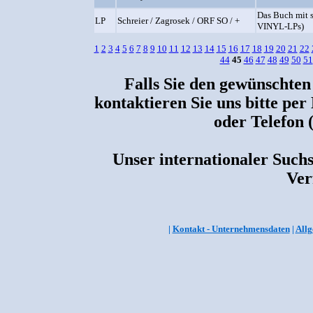
Das Buch mit s
LP
Schreier / Zagrosek / ORF SO / +
VINYL-LPs)
1
2
3
4
5
6
7
8
9
10
11
12
13
14
15
16
17
18
19
20
21
22
44
45
46
47
48
49
50
51
Falls Sie den gewünschten
kontaktieren Sie uns bitte per
oder Telefon 
Unser internationaler Suchs
Ver
|
Kontakt - Unternehmensdaten
|
Allg