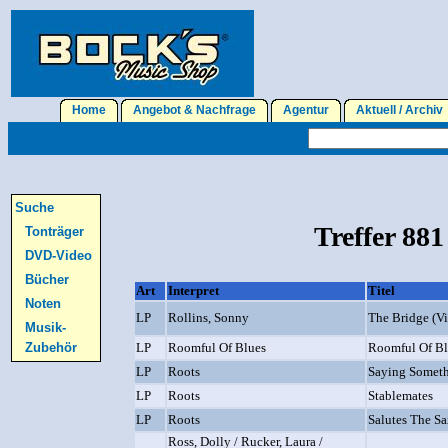
Home
Angebot & Nachfrage
Agentur
Aktuell / Archi
Suche
Treffer 881
Tonträger
DVD-Video
Bücher
Art
Interpret
Titel
Noten
LP
Rollins, Sonny
The Bridge (V
Musik-
Zubehör
LP
Roomful Of Blues
Roomful Of Bl
LP
Roots
Saying Somet
LP
Roots
Stablemates
LP
Roots
Salutes The S
Ross, Dolly / Rucker, Laura /