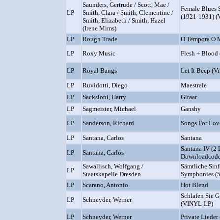
Saunders, Gertrude / Scott, Mae /
Female Blues 
LP
Smith, Clara / Smith, Clementine /
(1921-1931) (
Smith, Elizabeth / Smith, Hazel
(Irene Mims)
LP
Rough Trade
O Tempora O 
LP
Roxy Music
Flesh + Blood
LP
Royal Bangs
Let It Beep (V
LP
Ruvidotti, Diego
Maestrale
LP
Sacksioni, Harry
Gitaar
LP
Sagmeister, Michael
Ganshy
LP
Sanderson, Richard
Songs For Lov
LP
Santana, Carlos
Santana
Santana IV (2 
LP
Santana, Carlos
Downloadcode
Sawallisch, Wolfgang /
Sämtliche Sin
LP
Staatskapelle Dresden
Symphonies (5
LP
Scarano, Antonio
Hot Blend
Schlafen Sie G
LP
Schneyder, Werner
(VINYL-LP)
LP
Schneyder, Werner
Private Liede