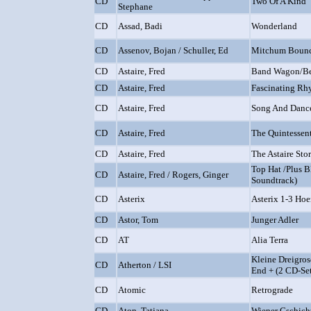
CD
Two Of A Kind
Stephane
CD
Assad, Badi
Wonderland
CD
Assenov, Bojan / Schuller, Ed
Mitchum Boun
CD
Astaire, Fred
Band Wagon/Be
CD
Astaire, Fred
Fascinating Rh
CD
Astaire, Fred
Song And Danc
CD
Astaire, Fred
The Quintessent
CD
Astaire, Fred
The Astaire Sto
Top Hat /Plus B
CD
Astaire, Fred / Rogers, Ginger
Soundtrack)
CD
Asterix
Asterix 1-3 Hoe
CD
Astor, Tom
Junger Adler
CD
AT
Alia Terra
Kleine Dreigro
CD
Atherton / LSI
End + (2 CD-Se
CD
Atomic
Retrograde
CD
Aton, Tatjana
Wiener Gschich