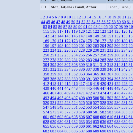
CD
Aton, Tatjana / Fandl, Arthur
Leben, Liebe, L
1
2
3
4
5
6
7
8
9
10
11
12
13
14
15
16
17
18
19
20
21
22
44
45
46
47
48
49
50
51
52
53
54
55
56
57
58
59
60
61
83
84
85
86
87
88
89
90
91
92
93
94
95
96
97
98
99
10
115
116
117
118
119
120
121
122
123
124
125
126
12
142
143
144
145
146
147
148
149
150
151
152
153
15
169
170
171
172
173
174
175
176
177
178
179
180
18
196
197
198
199
200
201
202
203
204
205
206
207
20
223
224
225
226
227
228
229
230
231
232
233
234
23
250
251
252
253
254
255
256
257
258
259
260
261
26
277
278
279
280
281
282
283
284
285
286
287
288
28
304
305
306
307
308
309
310
311
312
313
314
315
31
331
332
333
334
335
336
337
338
339
340
341
342
34
358
359
360
361
362
363
364
365
366
367
368
369
37
385
386
387
388
389
390
391
392
393
394
395
396
39
412
413
414
415
416
417
418
419
420
421
422
423
42
439
440
441
442
443
444
445
446
447
448
449
450
45
466
467
468
469
470
471
472
473
474
475
476
477
47
493
494
495
496
497
498
499
500
501
502
503
504
50
520
521
522
523
524
525
526
527
528
529
530
531
53
547
548
549
550
551
552
553
554
555
556
557
558
55
574
575
576
577
578
579
580
581
582
583
584
585
58
601
602
603
604
605
606
607
608
609
610
611
612
61
628
629
630
631
632
633
634
635
636
637
638
639
64
655
656
657
658
659
660
661
662
663
664
665
666
66
682
683
684
685
686
687
688
689
690
691
692
693
69