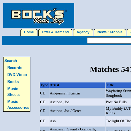
Home
Offer & Demand
Agency
News / Archive
J
Search
Matches 541
Records
DVD-Video
Books
Type
Artist
Title
Music
Wayfaring Strang
CD
Asbjornsen, Kristin
Sheets
Songbook
Music
CD
Ascione, Joe
Post No Bills
Accessories
My Buddy (A T
CD
Ascione, Joe / Octet
Rich)
CD
Ash
Twilight Of The
Asmussen, Svend / Grappelli,