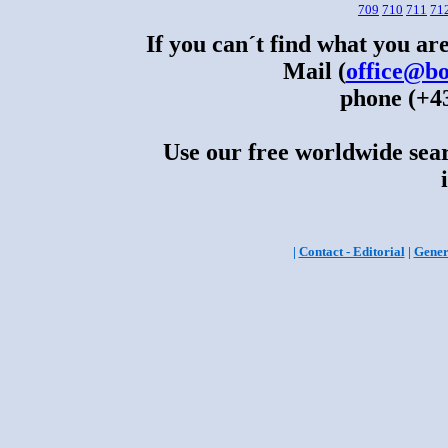
709
710
711
71
If you can´t find what you are
Mail (
office@bo
phone (+43
Use our free worldwide sear
|
Contact - Editorial
|
Gener