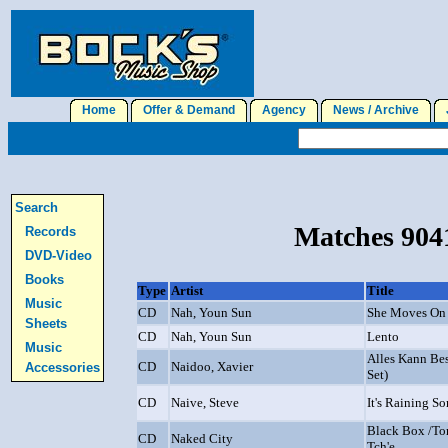
Home
Offer & Demand
Agency
News / Archive
J
Search
Matches 9041
Records
DVD-Video
Books
Type
Artist
Title
Music
CD
Nah, Youn Sun
She Moves On
Sheets
CD
Nah, Youn Sun
Lento
Music
Alles Kann Be
CD
Naidoo, Xavier
Accessories
Set)
CD
Naive, Steve
It's Raining S
Black Box /Tor
CD
Naked City
Tch'e