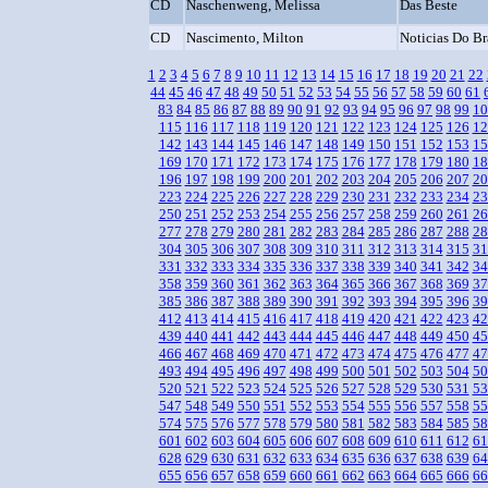
CD
Naschenweng, Melissa
Das Beste
CD
Nascimento, Milton
Noticias Do Br
1
2
3
4
5
6
7
8
9
10
11
12
13
14
15
16
17
18
19
20
21
22
44
45
46
47
48
49
50
51
52
53
54
55
56
57
58
59
60
61
83
84
85
86
87
88
89
90
91
92
93
94
95
96
97
98
99
10
115
116
117
118
119
120
121
122
123
124
125
126
12
142
143
144
145
146
147
148
149
150
151
152
153
15
169
170
171
172
173
174
175
176
177
178
179
180
18
196
197
198
199
200
201
202
203
204
205
206
207
20
223
224
225
226
227
228
229
230
231
232
233
234
23
250
251
252
253
254
255
256
257
258
259
260
261
26
277
278
279
280
281
282
283
284
285
286
287
288
28
304
305
306
307
308
309
310
311
312
313
314
315
31
331
332
333
334
335
336
337
338
339
340
341
342
34
358
359
360
361
362
363
364
365
366
367
368
369
37
385
386
387
388
389
390
391
392
393
394
395
396
39
412
413
414
415
416
417
418
419
420
421
422
423
42
439
440
441
442
443
444
445
446
447
448
449
450
45
466
467
468
469
470
471
472
473
474
475
476
477
47
493
494
495
496
497
498
499
500
501
502
503
504
50
520
521
522
523
524
525
526
527
528
529
530
531
53
547
548
549
550
551
552
553
554
555
556
557
558
55
574
575
576
577
578
579
580
581
582
583
584
585
58
601
602
603
604
605
606
607
608
609
610
611
612
61
628
629
630
631
632
633
634
635
636
637
638
639
64
655
656
657
658
659
660
661
662
663
664
665
666
66