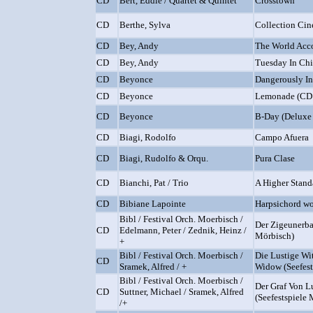
CD
Bert, Eddie / Quartet & Quintet
Crosstown
CD
Berthe, Sylva
Collection Cine
CD
Bey, Andy
The World Acc
CD
Bey, Andy
Tuesday In Ch
CD
Beyonce
Dangerously I
CD
Beyonce
Lemonade (CD
CD
Beyonce
B-Day (Deluxe 
CD
Biagi, Rodolfo
Campo Afuera
CD
Biagi, Rudolfo & Orqu.
Pura Clase
CD
Bianchi, Pat / Trio
A Higher Stand
CD
Bibiane Lapointe
Harpsichord w
Bibl / Festival Orch. Moerbisch /
Der Zigeunerba
CD
Edelmann, Peter / Zednik, Heinz /
Mörbisch)
+
Bibl / Festival Orch. Moerbisch /
Die Lustige Wi
CD
Sramek, Alfred / +
Widow (Seefest
Bibl / Festival Orch. Moerbisch /
Der Graf Von 
CD
Suttner, Michael / Sramek, Alfred
(Seefestspiele
/+