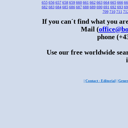
655
656
657
658
659
660
661
662
663
664
665
666
66
682
683
684
685
686
687
688
689
690
691
692
693
69
709
710
711
71
If you can´t find what you are
Mail (
office@bo
phone (+43
Use our free worldwide sear
|
Contact - Editorial
|
Gener