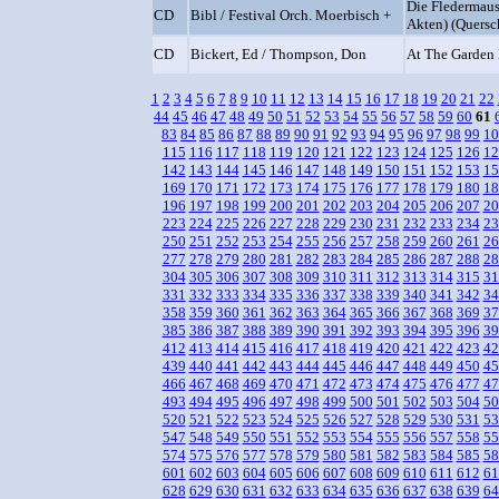
Die Fledermaus
CD
Bibl / Festival Orch. Moerbisch +
Akten) (Quersc
CD
Bickert, Ed / Thompson, Don
At The Garden 
1
2
3
4
5
6
7
8
9
10
11
12
13
14
15
16
17
18
19
20
21
22
44
45
46
47
48
49
50
51
52
53
54
55
56
57
58
59
60
61
83
84
85
86
87
88
89
90
91
92
93
94
95
96
97
98
99
10
115
116
117
118
119
120
121
122
123
124
125
126
12
142
143
144
145
146
147
148
149
150
151
152
153
15
169
170
171
172
173
174
175
176
177
178
179
180
18
196
197
198
199
200
201
202
203
204
205
206
207
20
223
224
225
226
227
228
229
230
231
232
233
234
23
250
251
252
253
254
255
256
257
258
259
260
261
26
277
278
279
280
281
282
283
284
285
286
287
288
28
304
305
306
307
308
309
310
311
312
313
314
315
31
331
332
333
334
335
336
337
338
339
340
341
342
34
358
359
360
361
362
363
364
365
366
367
368
369
37
385
386
387
388
389
390
391
392
393
394
395
396
39
412
413
414
415
416
417
418
419
420
421
422
423
42
439
440
441
442
443
444
445
446
447
448
449
450
45
466
467
468
469
470
471
472
473
474
475
476
477
47
493
494
495
496
497
498
499
500
501
502
503
504
50
520
521
522
523
524
525
526
527
528
529
530
531
53
547
548
549
550
551
552
553
554
555
556
557
558
55
574
575
576
577
578
579
580
581
582
583
584
585
58
601
602
603
604
605
606
607
608
609
610
611
612
61
628
629
630
631
632
633
634
635
636
637
638
639
64