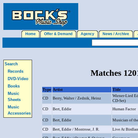
Home
Offer & Demand
Agency
News / Archive
J
Search
Matches 1201
Records
DVD-Video
Books
Type
Artist
Title
Music
Wiener-Lied Ed
CD
Berry, Walter / Zednik, Heinz
Sheets
CD-Set)
Music
CD
Bert, Eddie
Human Factor
Accessories
CD
Bert, Eddie
Musician of th
CD
Bert, Eddie / Montrose, J. R.
Live At Birdla