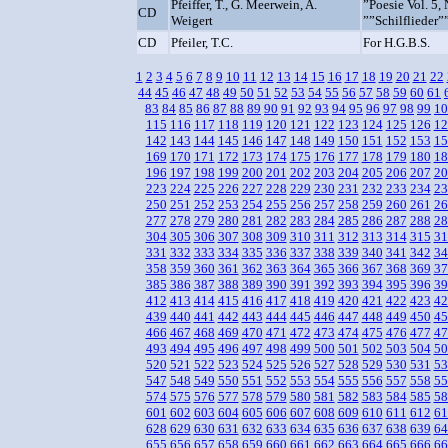
Pfeiffer, T., G. Meerwein, A.
”Poesie Vol. 5,
CD
Weigert
””Schilflieder”
CD
Pfeiler, T.C.
For H.G.B.S.
1
2
3
4
5
6
7
8
9
10
11
12
13
14
15
16
17
18
19
20
21
22
44
45
46
47
48
49
50
51
52
53
54
55
56
57
58
59
60
61
83
84
85
86
87
88
89
90
91
92
93
94
95
96
97
98
99
10
115
116
117
118
119
120
121
122
123
124
125
126
12
142
143
144
145
146
147
148
149
150
151
152
153
15
169
170
171
172
173
174
175
176
177
178
179
180
18
196
197
198
199
200
201
202
203
204
205
206
207
20
223
224
225
226
227
228
229
230
231
232
233
234
23
250
251
252
253
254
255
256
257
258
259
260
261
26
277
278
279
280
281
282
283
284
285
286
287
288
28
304
305
306
307
308
309
310
311
312
313
314
315
31
331
332
333
334
335
336
337
338
339
340
341
342
34
358
359
360
361
362
363
364
365
366
367
368
369
37
385
386
387
388
389
390
391
392
393
394
395
396
39
412
413
414
415
416
417
418
419
420
421
422
423
42
439
440
441
442
443
444
445
446
447
448
449
450
45
466
467
468
469
470
471
472
473
474
475
476
477
47
493
494
495
496
497
498
499
500
501
502
503
504
50
520
521
522
523
524
525
526
527
528
529
530
531
53
547
548
549
550
551
552
553
554
555
556
557
558
55
574
575
576
577
578
579
580
581
582
583
584
585
58
601
602
603
604
605
606
607
608
609
610
611
612
61
628
629
630
631
632
633
634
635
636
637
638
639
64
655
656
657
658
659
660
661
662
663
664
665
666
66