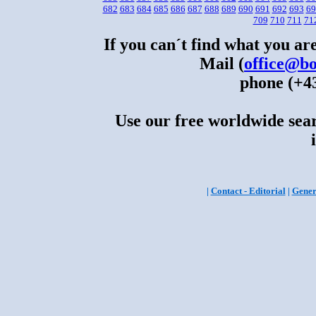
682
683
684
685
686
687
688
689
690
691
692
693
69
709
710
711
71
If you can´t find what you are
Mail (
office@bo
phone (+43
Use our free worldwide sear
|
Contact - Editorial
|
Gener