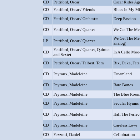
CD
Pettiford, Oscar
Oscar Rides Ag
CD
Pettiford, Oscar / Friends
Blues In My M
CD
Pettiford, Oscar / Orchestra
Deep Passion
CD
Pettiford, Oscar / Quartet
We Get The Me
We Get The Mes
LP
Pettiford, Oscar / Quartet
analog)
Pettiford, Oscar / Quartet, Quintet
CD
In A Cello Moo
and Sextet
CD
Pettiford, Oscar / Talbert, Tom
Bix, Duke, Fat
CD
Peyroux, Madeleine
Dreamland
CD
Peyroux, Madeleine
Bare Bones
CD
Peyroux, Madeleine
The Blue Roo
CD
Peyroux, Madeleine
Secular Hymns
CD
Peyroux, Madeleine
Half The Perfec
CD
Peyroux, Madeleine
Careless Love
CD
Pezzotti, Daniel
Cellobration