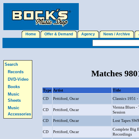
Home
Offer & Demand
Agency
News / Archive
J
Search
Matches 9801
Records
DVD-Video
Books
Type
Artist
Title
Music
CD
Pettiford, Oscar
Classics 1951 -
Sheets
Vienna Blues -
Music
CD
Pettiford, Oscar
Session
Accessories
CD
Pettiford, Oscar
Lost Tapes SW
Complete Big 
CD
Pettiford, Oscar
Recordings