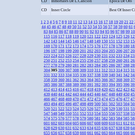
CD
Inmortales De L.Cancion
Epoca De Oro
CD
Inner Circle
Best Of Inner C
1
2
3
4
5
6
7
8
9
10
11
12
13
14
15
16
17
18
19
20
21
22
44
45
46
47
48
49
50
51
52
53
54
55
56
57
58
59
60
61
83
84
85
86
87
88
89
90
91
92
93
94
95
96
97
98
99
10
115
116
117
118
119
120
121
122
123
124
125
126
12
142
143
144
145
146
147
148
149
150
151
152
153
15
169
170
171
172
173
174
175
176
177
178
179
180
18
196
197
198
199
200
201
202
203
204
205
206
207
20
223
224
225
226
227
228
229
230
231
232
233
234
23
250
251
252
253
254
255
256
257
258
259
260
261
26
277
278
279
280
281
282
283
284
285
286
287
288
28
304
305
306
307
308
309
310
311
312
313
314
315
31
331
332
333
334
335
336
337
338
339
340
341
342
34
358
359
360
361
362
363
364
365
366
367
368
369
37
385
386
387
388
389
390
391
392
393
394
395
396
39
412
413
414
415
416
417
418
419
420
421
422
423
42
439
440
441
442
443
444
445
446
447
448
449
450
45
466
467
468
469
470
471
472
473
474
475
476
477
47
493
494
495
496
497
498
499
500
501
502
503
504
50
520
521
522
523
524
525
526
527
528
529
530
531
53
547
548
549
550
551
552
553
554
555
556
557
558
55
574
575
576
577
578
579
580
581
582
583
584
585
58
601
602
603
604
605
606
607
608
609
610
611
612
61
628
629
630
631
632
633
634
635
636
637
638
639
64
655
656
657
658
659
660
661
662
663
664
665
666
66