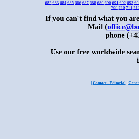
682
683
684
685
686
687
688
689
690
691
692
693
69
709
710
711
71
If you can´t find what you are
Mail (
office@bo
phone (+43
Use our free worldwide sear
|
Contact - Editorial
|
Gener