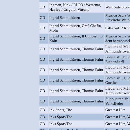
Ingman, Nick / RLPO / Westenra,
CD
West Side Stor
Hayley / Grigolo, Vittorio
Musica Sacra Vol
CD
Ingrid Schmithüsen
- festliche Wei
Ingrid Schmithüsen, Graf, Chafin,
CD
Città Vol. 2 Ru
Mohr
Ingrid Schmithüsen, Il Concertino
Musica Sacra Vo
CD
Köln
dem harmonisch
Lieder und Mél
CD
Ingrid Schmithüsen, Thomas Palm
Jahrhundertwer
Poesie Vol. 6, 
CD
Ingrid Schmithüsen, Thomas Palm
Eichendorff
Lieder und Mél
CD
Ingrid Schmithüsen, Thomas Palm
Jahrhundertwen
Poesie Vol. 1,
CD
Ingrid Schmithüsen, Thomas Palm
Goethe
Lieder und Mél
CD
Ingrid Schmithüsen, Thomas Palm
Jahrhundertwer
Silhouetten Vol
CD
Ingrid Schmithüsen, Thomas Palm
Volkslieder
CD
Ink Spots, The
Greatest Hits
CD
Inks Spots,The
Greatest Hits, V
CD
Inks Spots,The
Greatest Hits, V