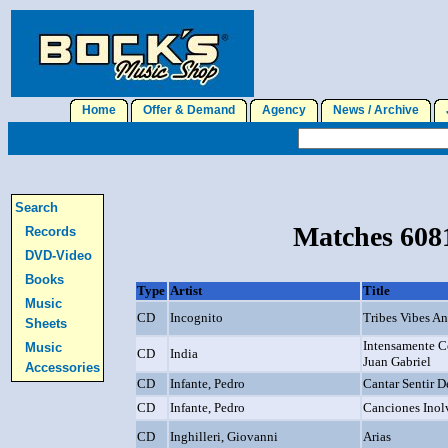
Home
Offer & Demand
Agency
News / Archive
J
Search
Matches 6081
Records
DVD-Video
Books
Type
Artist
Title
Music
CD
Incognito
Tribes Vibes An
Sheets
Intensamente C
Music
CD
India
Juan Gabriel
Accessories
CD
Infante, Pedro
Cantar Sentir 
CD
Infante, Pedro
Canciones Inol
CD
Inghilleri, Giovanni
Arias