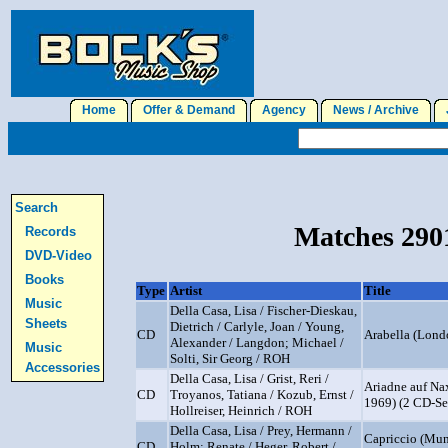
Home
Offer & Demand
Agency
News / Archive
J
Search
Matches 2901
Records
DVD-Video
Books
Type
Artist
Title
Music
Della Casa, Lisa / Fischer-Dieskau,
Sheets
Dietrich / Carlyle, Joan / Young,
CD
Arabella (Lond
Alexander / Langdon; Michael /
Music
Solti, Sir Georg / ROH
Accessories
Della Casa, Lisa / Grist, Reri /
Ariadne auf Na
CD
Troyanos, Tatiana / Kozub, Ernst /
1969) (2 CD-Se
Hollreiser, Heinrich / ROH
Della Casa, Lisa / Prey, Hermann /
Capriccio (Mun
CD
Holm; Renate / Heger, Robert /