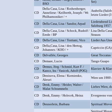
Set)
BSO
Della Casa, Lisa / Rothenberger,
Arabella (Salzb
CD
Anneliese / Keilberth, Joseph / Wr.
letzte Lieder (
Philharnoniker / +
Liederabend Lis
CD
Della Casa, Lisa / Sandor, Arpad
Salzburg 1957
Della Casa, Lisa / Schock, Rudolf /
Lisa Della Casa
CD
Erede / BP
Strauss
CD
Della Casa, Lisa / Torriani, Vico
Lieder Aus Uns
Della,Casa, Lisa / den Hertog,
CD
Capriccio (GA)
Johannes / KOO / +
CD
Delvallée, Georges
Great Toccatas 
CD
Demare, Lucio
Tango Guapo
Demus, Jörg / Schmid, Kurt F. /
CD
Klavier- & Klar
Kancz, Ira / Vasicek, Adolf (POG)
Denisova, Elena / Kornienko,
CD
Wien um 1900 
Alexei
Denk, Emmy / Heider, Walter /
CD
Liebes Wien, du
Malat Schrammeln
CD
Denk, Emmy / Holecek, Heinz
Evergreens von
CD
Dennerlein, Barbara
Spiritual Move
Spiritual Move