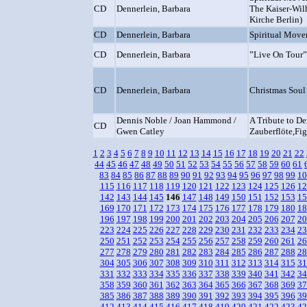
CD
Dennerlein, Barbara
The Kaiser-Wil
Kirche Berlin)
CD
Dennerlein, Barbara
Spiritual Move
CD
Dennerlein, Barbara
”Live On Tour”
CD
Dennerlein, Barbara
Christmas Soul
Dennis Noble / Joan Hammond /
A Tribute to D
CD
Gwen Catley
Zauberflöte,Fig
1
2
3
4
5
6
7
8
9
10
11
12
13
14
15
16
17
18
19
20
21
22
44
45
46
47
48
49
50
51
52
53
54
55
56
57
58
59
60
61
83
84
85
86
87
88
89
90
91
92
93
94
95
96
97
98
99
10
115
116
117
118
119
120
121
122
123
124
125
126
12
142
143
144
145
146
147
148
149
150
151
152
153
15
169
170
171
172
173
174
175
176
177
178
179
180
18
196
197
198
199
200
201
202
203
204
205
206
207
20
223
224
225
226
227
228
229
230
231
232
233
234
23
250
251
252
253
254
255
256
257
258
259
260
261
26
277
278
279
280
281
282
283
284
285
286
287
288
28
304
305
306
307
308
309
310
311
312
313
314
315
31
331
332
333
334
335
336
337
338
339
340
341
342
34
358
359
360
361
362
363
364
365
366
367
368
369
37
385
386
387
388
389
390
391
392
393
394
395
396
39
412
413
414
415
416
417
418
419
420
421
422
423
42