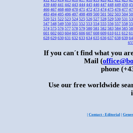
439
440
441
442
443
444
445
446
447
448
449
450
45
466
467
468
469
470
471
472
473
474
475
476
477
47
493
494
495
496
497
498
499
500
501
502
503
504
50
520
521
522
523
524
525
526
527
528
529
530
531
53
547
548
549
550
551
552
553
554
555
556
557
558
55
574
575
576
577
578
579
580
581
582
583
584
585
58
601
602
603
604
605
606
607
608
609
610
611
612
61
628
629
630
631
632
633
634
635
636
637
638
639
64
65
If you can´t find what you are
Mail (
office@bo
phone (+43
Use our free worldwide sear
|
Contact - Editorial
|
Gener