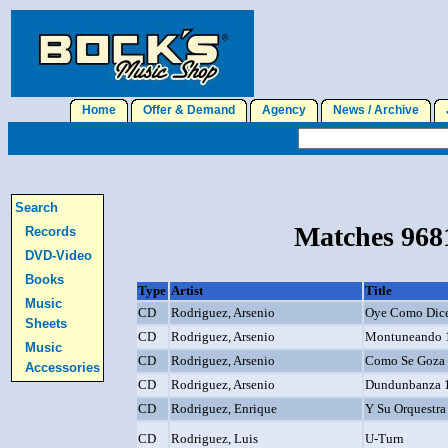
Home
Offer & Demand
Agency
News / Archive
J
Search
Matches 9681
Records
DVD-Video
Books
Type
Artist
Title
Music
CD
Rodriguez, Arsenio
Oye Como Dice
Sheets
CD
Rodriguez, Arsenio
Montuneando 
Music
CD
Rodriguez, Arsenio
Como Se Goza 
Accessories
CD
Rodriguez, Arsenio
Dundunbanza 
CD
Rodriguez, Enrique
Y Su Orquestra
CD
Rodriguez, Luis
U-Turn