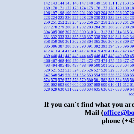
142
143
144
145
146
147
148
149
150
151
152
153
15
169
170
171
172
173
174
175
176
177
178
179
180
18
196
197
198
199
200
201
202
203
204
205
206
207
20
223
224
225
226
227
228
229
230
231
232
233
234
23
250
251
252
253
254
255
256
257
258
259
260
261
26
277
278
279
280
281
282
283
284
285
286
287
288
28
304
305
306
307
308
309
310
311
312
313
314
315
31
331
332
333
334
335
336
337
338
339
340
341
342
34
358
359
360
361
362
363
364
365
366
367
368
369
37
385
386
387
388
389
390
391
392
393
394
395
396
39
412
413
414
415
416
417
418
419
420
421
422
423
42
439
440
441
442
443
444
445
446
447
448
449
450
45
466
467
468
469
470
471
472
473
474
475
476
477
47
493
494
495
496
497
498
499
500
501
502
503
504
50
520
521
522
523
524
525
526
527
528
529
530
531
53
547
548
549
550
551
552
553
554
555
556
557
558
55
574
575
576
577
578
579
580
581
582
583
584
585
58
601
602
603
604
605
606
607
608
609
610
611
612
61
628
629
630
631
632
633
634
635
636
637
638
639
64
65
If you can´t find what you are
Mail (
office@bo
phone (+43