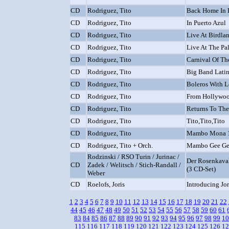
CD
Rodriguez, Tito
Back Home In P
CD
Rodriguez, Tito
In Puerto Azul
CD
Rodriguez, Tito
Live At Birdla
CD
Rodriguez, Tito
Live At The Pa
CD
Rodriguez, Tito
Carnival Of Th
CD
Rodriguez, Tito
Big Band Lati
CD
Rodriguez, Tito
Boleros With 
CD
Rodriguez, Tito
From Hollywo
CD
Rodriguez, Tito
Returns To The
CD
Rodriguez, Tito
Tito,Tito,Tito
CD
Rodriguez, Tito
Mambo Mona 
CD
Rodriguez, Tito + Orch.
Mambo Gee Ge
Rodzinski / RSO Turin / Jurinac /
Der Rosenkaval
CD
Zadek / Welitsch / Stich-Randall /
(3 CD-Set)
Weber
CD
Roelofs, Joris
Introducing Jor
1
2
3
4
5
6
7
8
9
10
11
12
13
14
15
16
17
18
19
20
21
22
44
45
46
47
48
49
50
51
52
53
54
55
56
57
58
59
60
61
83
84
85
86
87
88
89
90
91
92
93
94
95
96
97
98
99
10
115
116
117
118
119
120
121
122
123
124
125
126
12