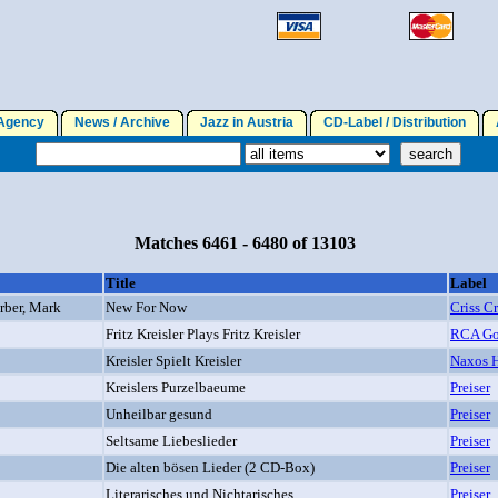
gency
News / Archive
Jazz in Austria
CD-Label / Distribution
A
Matches 6461 - 6480 of 13103
Title
Label
erber, Mark
New For Now
Criss Cr
Fritz Kreisler Plays Fritz Kreisler
RCA Go
Kreisler Spielt Kreisler
Naxos H
Kreislers Purzelbaeume
Preiser
Unheilbar gesund
Preiser
Seltsame Liebeslieder
Preiser
Die alten bösen Lieder (2 CD-Box)
Preiser
Literarisches und Nichtarisches
Preiser