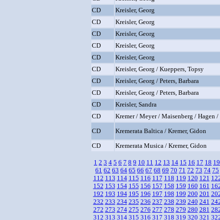
CD
Kreisler, Georg
CD
Kreisler, Georg
CD
Kreisler, Georg
CD
Kreisler, Georg
CD
Kreisler, Georg
CD
Kreisler, Georg / Kueppers, Topsy
CD
Kreisler, Georg / Peters, Barbara
CD
Kreisler, Georg / Peters, Barbara
CD
Kreisler, Sandra
CD
Kremer / Meyer / Maisenberg / Hagen /
CD
Kremerata Baltica / Kremer, Gidon
CD
Kremerata Musica / Kremer, Gidon
1
2
3
4
5
6
7
8
9
10
11
12
13
14
15
16
17
18
19
61
62
63
64
65
66
67
68
69
70
71
72
73
74
75
112
113
114
115
116
117
118
119
120
121
12
152
153
154
155
156
157
158
159
160
161
16
192
193
194
195
196
197
198
199
200
201
20
232
233
234
235
236
237
238
239
240
241
24
272
273
274
275
276
277
278
279
280
281
28
312
313
314
315
316
317
318
319
320
321
32