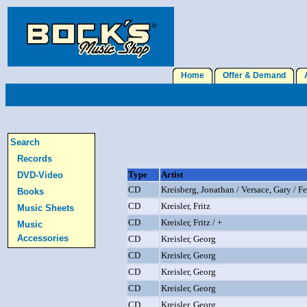
Home
Offer & Demand
A
Search
Records
Type
Artist
DVD-Video
CD
Kreisberg, Jonathan / Versace, Gary / F
Books
CD
Kreisler, Fritz
Music Sheets
CD
Kreisler, Fritz / +
Music
Accessories
CD
Kreisler, Georg
CD
Kreisler, Georg
CD
Kreisler, Georg
CD
Kreisler, Georg
CD
Kreisler, Georg