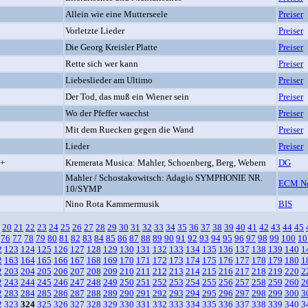
Allein wie eine Mutterseele
Preiser
Vorletzte Lieder
Preiser
Die Georg Kreisler Platte
Preiser
Rette sich wer kann
Preiser
Liebeslieder am Ultimo
Preiser
Der Tod, das muß ein Wiener sein
Preiser
Wo der Pfeffer waechst
Preiser
Mit dem Ruecken gegen die Wand
Preiser
Lieder
Preiser
 +
Kremerata Musica: Mahler, Schoenberg, Berg, Webern
DG
Mahler / Schostakowitsch: Adagio SYMPHONIE NR.
ECM Ne
10/SYMP
Nino Rota Kammermusik
BIS
20
21
22
23
24
25
26
27
28
29
30
31
32
33
34
35
36
37
38
39
40
41
42
43
44
45
76
77
78
79
80
81
82
83
84
85
86
87
88
89
90
91
92
93
94
95
96
97
98
99
100
10
2
123
124
125
126
127
128
129
130
131
132
133
134
135
136
137
138
139
140
1
2
163
164
165
166
167
168
169
170
171
172
173
174
175
176
177
178
179
180
1
2
203
204
205
206
207
208
209
210
211
212
213
214
215
216
217
218
219
220
2
2
243
244
245
246
247
248
249
250
251
252
253
254
255
256
257
258
259
260
2
2
283
284
285
286
287
288
289
290
291
292
293
294
295
296
297
298
299
300
3
2
323
324
325
326
327
328
329
330
331
332
333
334
335
336
337
338
339
340
3