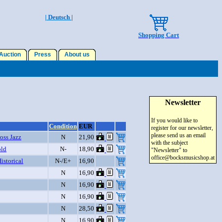
| Deutsch |
Shopping Cart
uction
Press
About us
Newsletter
If you would like to
Condition
EUR
register for our newsletter,
please send us an email
oss Jazz
N
21,90
with the subject
ld
N-
18,90
"Newsletter" to
office@bocksmusicshop.at
istorical
N-/E+
16,90
N
16,90
N
16,90
N
16,90
N
28,50
N
16,90