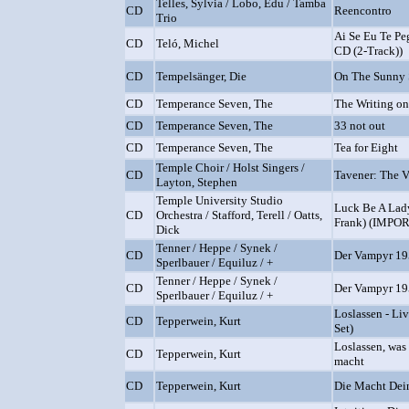
Telles, Sylvia / Lobo, Edu / Tamba
CD
Reencontro
Trio
Ai Se Eu Te Pe
CD
Teló, Michel
CD (2-Track))
CD
Tempelsänger, Die
On The Sunny 
CD
Temperance Seven, The
The Writing on
CD
Temperance Seven, The
33 not out
CD
Temperance Seven, The
Tea for Eight
Temple Choir / Holst Singers /
CD
Tavener: The V
Layton, Stephen
Temple University Studio
Luck Be A Lady
CD
Orchestra / Stafford, Terell / Oatts,
Frank) (IMPOR
Dick
Tenner / Heppe / Synek /
CD
Der Vampyr 19
Sperlbauer / Equiluz / +
Tenner / Heppe / Synek /
CD
Der Vampyr 19
Sperlbauer / Equiluz / +
Loslassen - Li
CD
Tepperwein, Kurt
Set)
Loslassen, was
CD
Tepperwein, Kurt
macht
CD
Tepperwein, Kurt
Die Macht Dei