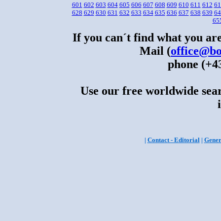
601
602
603
604
605
606
607
608
609
610
611
612
61
628
629
630
631
632
633
634
635
636
637
638
639
64
65
If you can´t find what you are
Mail (
office@bo
phone (+43
Use our free worldwide sear
|
Contact - Editorial
|
Gener