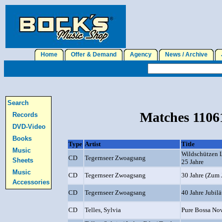
Home
Offer & Demand
Agency
News / Archive
J
Search
Matches 11061
Records
DVD-Video
Books
Type
Artist
Title
Music
Wildschützen L
CD
Tegernseer Zwoagsang
Sheets
25 Jahre
Music
CD
Tegernseer Zwoagsang
30 Jahre (Zum 
Accessories
CD
Tegernseer Zwoagsang
40 Jahre Jubil
CD
Telles, Sylvia
Pure Bossa No