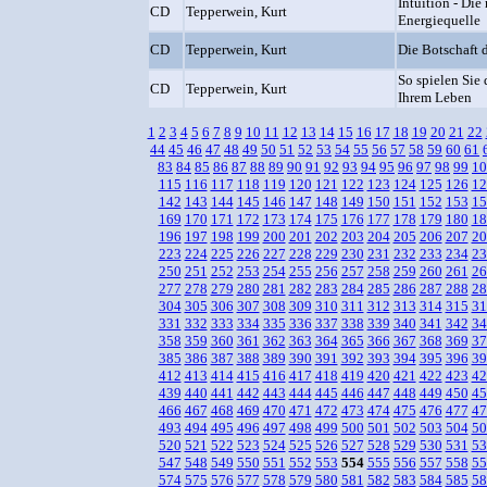
Intuition - Die
CD
Tepperwein, Kurt
Energiequelle
CD
Tepperwein, Kurt
Die Botschaft 
So spielen Sie 
CD
Tepperwein, Kurt
Ihrem Leben
1
2
3
4
5
6
7
8
9
10
11
12
13
14
15
16
17
18
19
20
21
22
44
45
46
47
48
49
50
51
52
53
54
55
56
57
58
59
60
61
83
84
85
86
87
88
89
90
91
92
93
94
95
96
97
98
99
10
115
116
117
118
119
120
121
122
123
124
125
126
12
142
143
144
145
146
147
148
149
150
151
152
153
15
169
170
171
172
173
174
175
176
177
178
179
180
18
196
197
198
199
200
201
202
203
204
205
206
207
20
223
224
225
226
227
228
229
230
231
232
233
234
23
250
251
252
253
254
255
256
257
258
259
260
261
26
277
278
279
280
281
282
283
284
285
286
287
288
28
304
305
306
307
308
309
310
311
312
313
314
315
31
331
332
333
334
335
336
337
338
339
340
341
342
34
358
359
360
361
362
363
364
365
366
367
368
369
37
385
386
387
388
389
390
391
392
393
394
395
396
39
412
413
414
415
416
417
418
419
420
421
422
423
42
439
440
441
442
443
444
445
446
447
448
449
450
45
466
467
468
469
470
471
472
473
474
475
476
477
47
493
494
495
496
497
498
499
500
501
502
503
504
50
520
521
522
523
524
525
526
527
528
529
530
531
53
547
548
549
550
551
552
553
554
555
556
557
558
55
574
575
576
577
578
579
580
581
582
583
584
585
58