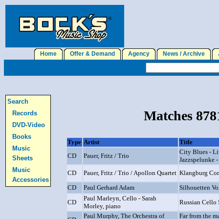
Home
Offer & Demand
Agency
News / Archive
J
Search
Matches 8781
Records
DVD-Video
Books
Type
Artist
Title
Music
City Blues - L
CD
Pauer, Fritz / Trio
Sheets
Jazzspelunke - 
Music
CD
Pauer, Fritz / Trio / Apollon Quartet
Klangburg Con
Accessories
CD
Paul Gerhard Adam
Silhouetten Vo
Paul Marleyn, Cello - Sarah
CD
Russian Cello 
Morley, piano
Paul Murphy, The Orchestra of
Far from the 