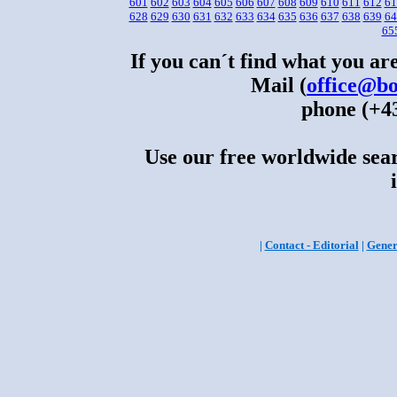
601
602
603
604
605
606
607
608
609
610
611
612
61
628
629
630
631
632
633
634
635
636
637
638
639
64
65
If you can´t find what you are
Mail (
office@bo
phone (+43
Use our free worldwide sear
|
Contact - Editorial
|
Gener