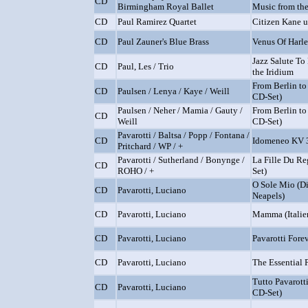
CD
Birmingham Royal Ballet
Music from the
CD
Paul Ramirez Quartet
Citizen Kane u
CD
Paul Zauner's Blue Brass
Venus Of Harl
Jazz Salute To 
CD
Paul, Les / Trio
the Iridium
From Berlin to
CD
Paulsen / Lenya / Kaye / Weill
CD-Set)
Paulsen / Neher / Mamia / Gauty /
From Berlin to
CD
Weill
CD-Set)
Pavarotti / Baltsa / Popp / Fontana /
CD
Idomeneo KV 3
Pritchard / WP / +
Pavarotti / Sutherland / Bonynge /
La Fille Du Re
CD
ROHO / +
Set)
O Sole Mio (Di
CD
Pavarotti, Luciano
Neapels)
CD
Pavarotti, Luciano
Mamma (Italien
CD
Pavarotti, Luciano
Pavarotti Fore
CD
Pavarotti, Luciano
The Essential 
Tutto Pavarotti
CD
Pavarotti, Luciano
CD-Set)