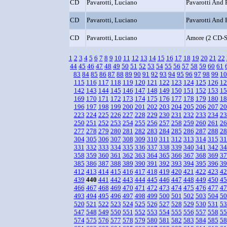
CD
Pavarotti, Luciano
Pavarotti And 
CD
Pavarotti, Luciano
Pavarotti And 
CD
Pavarotti, Luciano
Amore (2 CD-S
1
2
3
4
5
6
7
8
9
10
11
12
13
14
15
16
17
18
19
20
21
22
44
45
46
47
48
49
50
51
52
53
54
55
56
57
58
59
60
61
83
84
85
86
87
88
89
90
91
92
93
94
95
96
97
98
99
10
115
116
117
118
119
120
121
122
123
124
125
126
12
142
143
144
145
146
147
148
149
150
151
152
153
15
169
170
171
172
173
174
175
176
177
178
179
180
18
196
197
198
199
200
201
202
203
204
205
206
207
20
223
224
225
226
227
228
229
230
231
232
233
234
23
250
251
252
253
254
255
256
257
258
259
260
261
26
277
278
279
280
281
282
283
284
285
286
287
288
28
304
305
306
307
308
309
310
311
312
313
314
315
31
331
332
333
334
335
336
337
338
339
340
341
342
34
358
359
360
361
362
363
364
365
366
367
368
369
37
385
386
387
388
389
390
391
392
393
394
395
396
39
412
413
414
415
416
417
418
419
420
421
422
423
42
439
440
441
442
443
444
445
446
447
448
449
450
45
466
467
468
469
470
471
472
473
474
475
476
477
47
493
494
495
496
497
498
499
500
501
502
503
504
50
520
521
522
523
524
525
526
527
528
529
530
531
53
547
548
549
550
551
552
553
554
555
556
557
558
55
574
575
576
577
578
579
580
581
582
583
584
585
58