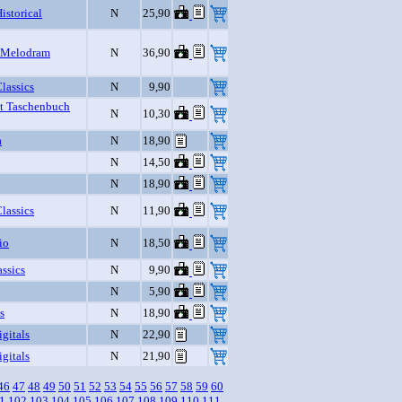
istorical
N
25,90
 Melodram
N
36,90
Classics
N
9,90
t Taschenbuch
N
10,30
a
N
18,90
N
14,50
N
18,90
Classics
N
11,90
io
N
18,50
ssics
N
9,90
N
5,90
s
N
18,90
igitals
N
22,90
igitals
N
21,90
46
47
48
49
50
51
52
53
54
55
56
57
58
59
60
1
102
103
104
105
106
107
108
109
110
111