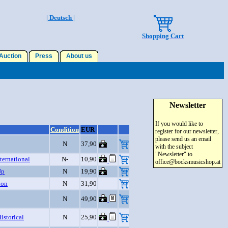
| Deutsch |
Shopping Cart
uction
Press
About us
Newsletter
If you would like to
Condition
EUR
register for our newsletter,
please send us an email
N
37,90
with the subject
"Newsletter" to
ternational
N-
10,90
office@bocksmusicshop.at
Up
N
19,90
hon
N
31,90
N
49,90
istorical
N
25,90