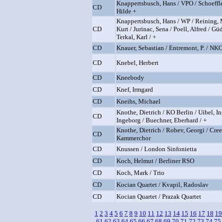
Knappertsbusch, Hans / VPO / Schoeffle
CD
Hilde +
Knappertsbusch, Hans / WP / Reining, 
CD
Kurt / Jurinac, Sena / Poell, Alfred / Gü
Terkal, Karl / +
CD
Knauer, Sebastian / Entremont, P. / NK
CD
Knebel, Herbert
CD
Kneebody
CD
Knef, Irmgard
CD
Kneihs, Michael
Knothe, Dietrich / KO Berlin / Uibel, In
CD
Ingeborg / Buechner, Eberhard / +
Knothe, Dietrich / Robev, Georgi / Cre
CD
Kammerchor
CD
Knussen / London Sinfonietta
CD
Koch, Helmut / Berliner RSO
CD
Koch, Mark / Trio
CD
Kocian Quartet / Kvapil, Radoslav
CD
Kocian Quartet / Prazak Quartet
1
2
3
4
5
6
7
8
9
10
11
12
13
14
15
16
17
18
19
61
62
63
64
65
66
67
68
69
70
71
72
73
74
75