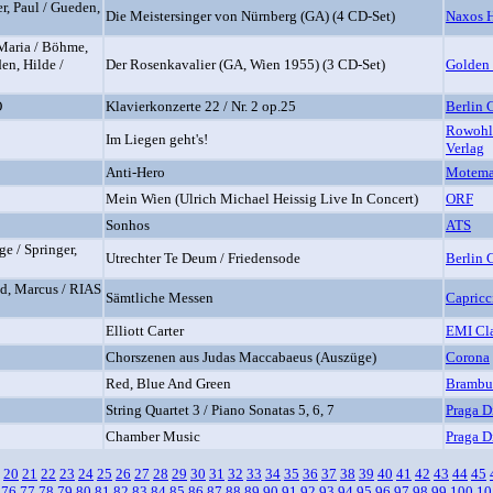
r, Paul / Gueden,
Die Meistersinger von Nürnberg (GA) (4 CD-Set)
Naxos H
Maria / Böhme,
den, Hilde /
Der Rosenkavalier (GA, Wien 1955) (3 CD-Set)
Golden
O
Klavierkonzerte 22 / Nr. 2 op.25
Berlin 
Rowohl
Im Liegen geht's!
Verlag
Anti-Hero
Motem
Mein Wien (Ulrich Michael Heissig Live In Concert)
ORF
Sonhos
ATS
ge / Springer,
Utrechter Te Deum / Friedensode
Berlin 
ed, Marcus / RIAS
Sämtliche Messen
Capricc
Elliott Carter
EMI Cla
Chorszenen aus Judas Maccabaeus (Auszüge)
Corona
Red, Blue And Green
Brambu
String Quartet 3 / Piano Sonatas 5, 6, 7
Praga D
Chamber Music
Praga D
20
21
22
23
24
25
26
27
28
29
30
31
32
33
34
35
36
37
38
39
40
41
42
43
44
45
76
77
78
79
80
81
82
83
84
85
86
87
88
89
90
91
92
93
94
95
96
97
98
99
100
10