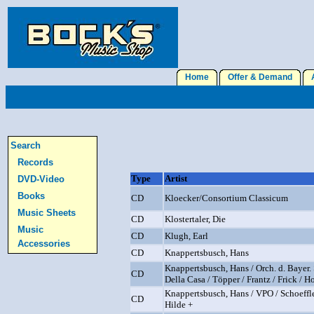
Home
Offer & Demand
A
Search
Records
Type
Artist
DVD-Video
Books
CD
Kloecker/Consortium Classicum
Music Sheets
CD
Klostertaler, Die
Music
CD
Klugh, Earl
Accessories
CD
Knappertsbusch, Hans
Knappertsbusch, Hans / Orch. d. Bayer. 
CD
Della Casa / Töpper / Frantz / Frick / Ho
Knappertsbusch, Hans / VPO / Schoeffle
CD
Hilde +