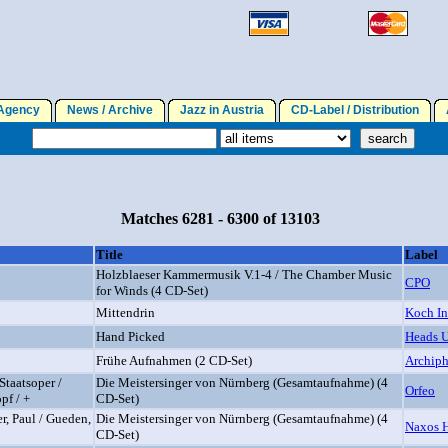
gency
News / Archive
Jazz in Austria
CD-Label / Distribution
A
Matches 6281 - 6300 of 13103
Title
Label
Holzblaeser Kammermusik V.1-4 / The Chamber Music
CPO
for Winds (4 CD-Set)
Mittendrin
Koch In
Hand Picked
Heads 
Frühe Aufnahmen (2 CD-Set)
Archip
Staatsoper /
Die Meistersinger von Nürnberg (Gesamtaufnahme) (4
Orfeo
pf / +
CD-Set)
r, Paul / Gueden,
Die Meistersinger von Nürnberg (Gesamtaufnahme) (4
Naxos H
CD-Set)