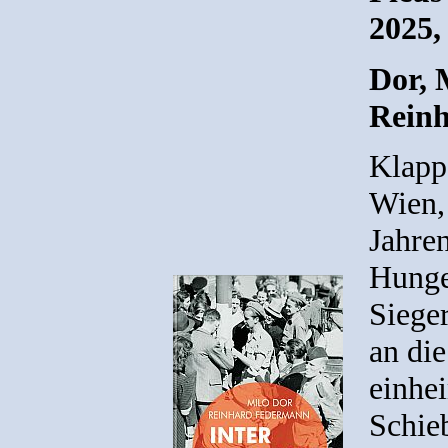
2025,
Dor, 
Reinh
Klapp
Wien,
Jahre
Hunge
Siege
an die
einhe
Schie