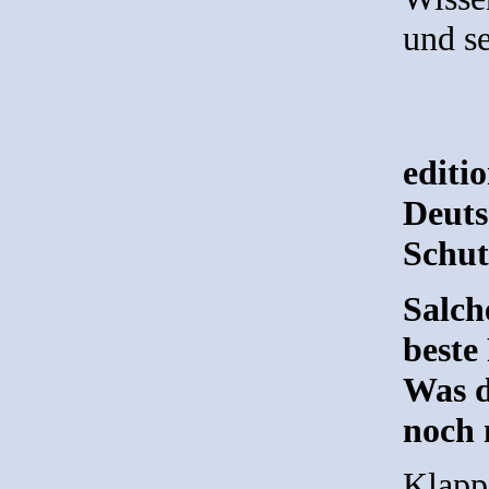
und se
editi
Deuts
Schut
Salch
beste
Was d
noch 
Klapp