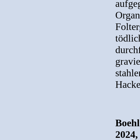
aufge
Organi
Folte
tödli
durch
gravi
stahl
Hacker
Boehl
2024,