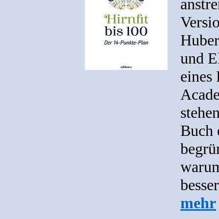
anstre
Versi
Huber,
und El
eines 
Acade
stehe
Buch 
begrü
warum
besser
mehr