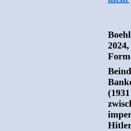
Boehl
2024,
Forma
Beind
Banke
(1931
zwisc
imper
Hitle