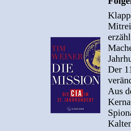
Folg
Klapp
Mitrei
erzäh
Mache
Jahrh
Der 1
verän
Aus d
Kerna
Spion
Kalte