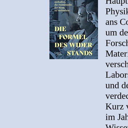
Haupt
Physi
ans Co
um de
Forsc
Materi
versch
Labors
und d
verde
Kurz 
im Jah
Wisse