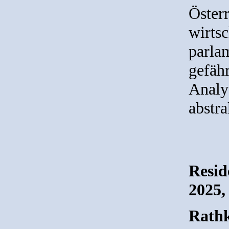
Österr
wirtsc
parla
gefähr
Analys
abstra
Resid
2025,
Rathk