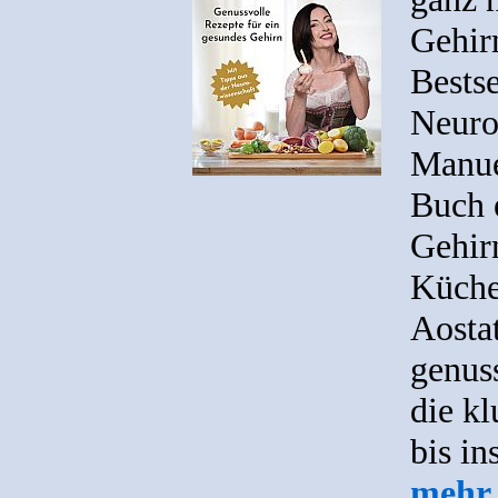
Gehir
Bestse
Neuro
Manue
Buch 
Gehir
Küche
Aostat
genus
die k
bis in
mehr