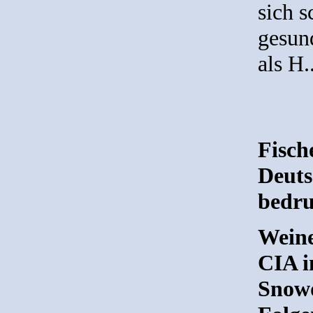
sich s
gesun
als H.
Fisch
Deuts
bedr
Weine
CIA i
Snowd