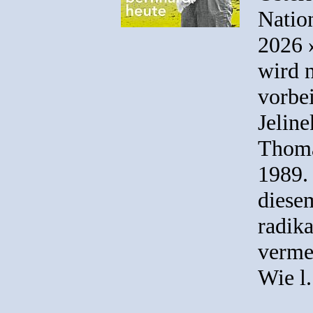
Nation
2026 
wird 
vorbe
Jeline
Thoma
1989. 
diese
radik
verme
Wie l.