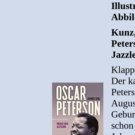
Illus
Abbi
Kunz,
Peter
Jazzl
Klapp
Der k
Peter
Augus
Geburt
schon