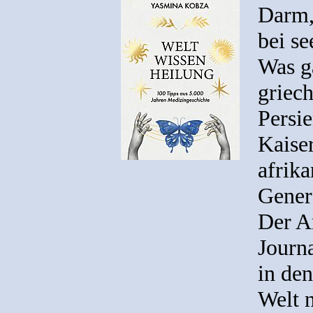
Darm,
bei se
Was g
griech
Persi
Kaise
afrik
Gener
Der A
Journ
in den
Welt n