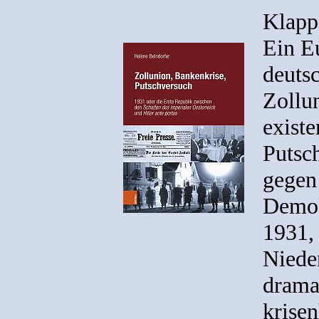
Klapp
Ein E
deutsc
Zollun
existe
Putsch
gegen
Demok
1931, 
Niede
drama
krisen