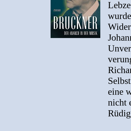
Lebze
wurde
Wider
Johann
Unver
verun
Richa
Selbs
eine 
nicht
Rüdig