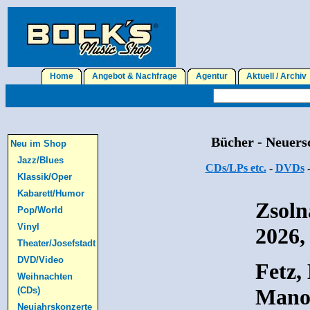
Home
Angebot & Nachfrage
Agentur
Aktuell / Archi
Bücher - Neuersc
Neu im Shop
Jazz/Blues
CDs/LPs etc.
-
DVDs
Klassik/Oper
Kabarett/Humor
Zsoln
Pop/World
Vinyl
2026,
Theater/Josefstadt
DVD/Video
Fetz,
Weihnachten
Manoj
(CDs)
Neujahrskonzerte