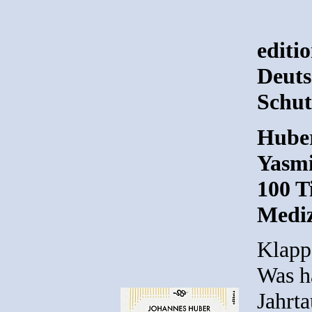
editi
Deuts
Schut
Huber
Yasmi
100 T
Mediz
Klapp
Was h
Jahrt