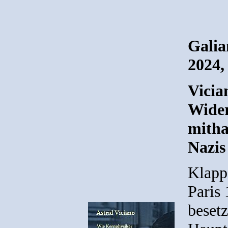
Galia
2024,
Vicia
Wider
mitha
Nazis
Klapp
Paris
besetz