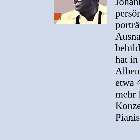
Johan
persön
porträ
Ausna
bebil
hat in
Alben 
etwa 4
mehr 
Konze
Pianis