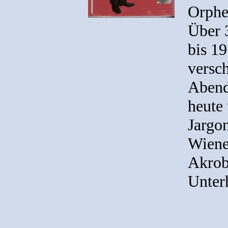
Orphe
Über 
bis 19
versc
Abend
heute
Jargon
Wiener
Akrob
Unter