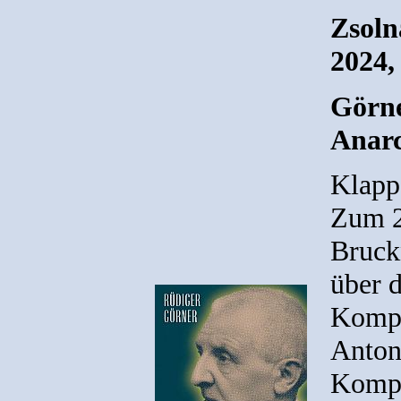
Zsoln
2024,
Görne
Anarc
Klapp
Zum 2
Bruckn
über d
Kompo
Anton
Kompo