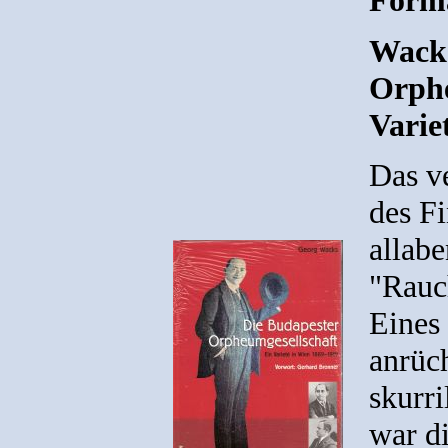
Forma
Wacks
Orphe
Varie
Das v
des Fi
allabe
"Rauc
Eines 
anrüc
skurri
war d