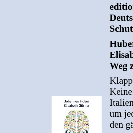
editi
Deuts
Schut
Huber
Elisab
Weg z
Klapp
Keine
Italie
um je
den g