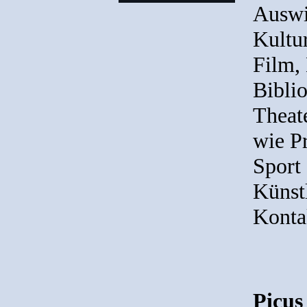
Auswi
Kultur
Film, 
Bibli
Theate
wie P
Sport 
Künst
Kontak
Picus