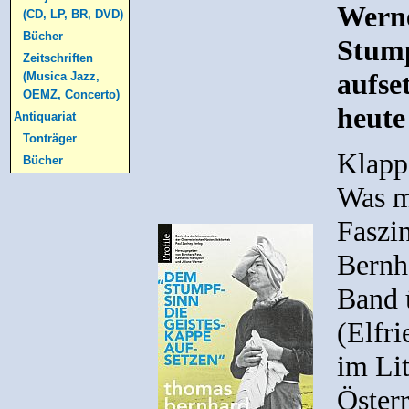
Werne
(CD, LP, BR, DVD)
Bücher
Stump
Zeitschriften
aufse
(Musica Jazz,
OEMZ, Concerto)
heute
Antiquariat
Tonträger
Klapp
Bücher
Was m
Faszi
Bernh
Band 
(Elfri
im Li
Öster