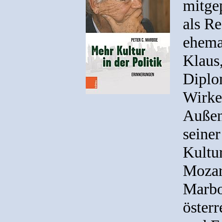
mitge
als Re
ehema
Klaus,
Diplo
Wirken
Außen
seiner
Kultur
Mozar
Marbo
öster