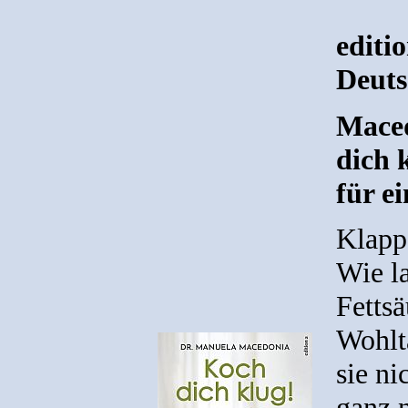
editi
Deuts
Maced
dich 
für e
Klapp
Wie l
Fettsä
Wohlt
sie n
ganz 